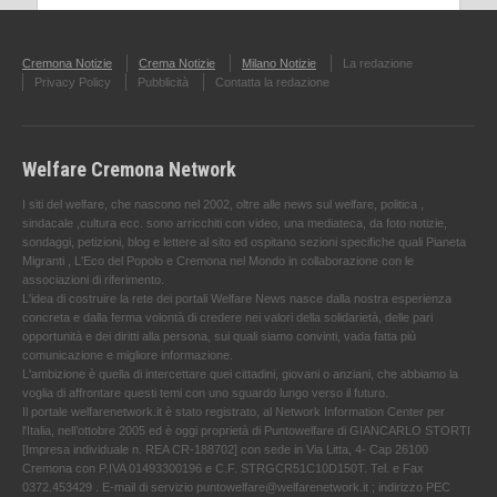
Cremona Notizie
Crema Notizie
Milano Notizie
La redazione
Privacy Policy
Pubblicità
Contatta la redazione
Welfare Cremona Network
I siti del welfare, che nascono nel 2002, oltre alle news sul welfare, politica ,
sindacale ,cultura ecc. sono arricchiti con video, una mediateca, da foto notizie,
sondaggi, petizioni, blog e lettere al sito ed ospitano sezioni specifiche quali Pianeta
Migranti , L'Eco del Popolo e Cremona nel Mondo in collaborazione con le
associazioni di riferimento.
L'idea di costruire la rete dei portali Welfare News nasce dalla nostra esperienza
concreta e dalla ferma volontà di credere nei valori della solidarietà, delle pari
opportunità e dei diritti alla persona, sui quali siamo convinti, vada fatta più
comunicazione e migliore informazione.
L'ambizione è quella di intercettare quei cittadini, giovani o anziani, che abbiamo la
voglia di affrontare questi temi con uno sguardo lungo verso il futuro.
Il portale welfarenetwork.it è stato registrato, al Network Information Center per
l'Italia, nell’ottobre 2005 ed è oggi proprietà di Puntowelfare di GIANCARLO STORTI
[Impresa individuale n. REA CR-188702] con sede in Via Litta, 4- Cap 26100
Cremona con P.IVA 01493300196 e C.F. STRGCR51C10D150T. Tel. e Fax
0372.453429 . E-mail di servizio puntowelfare@welfarenetwork.it ; indirizzo PEC