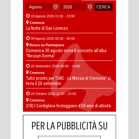
10 Agosto 2026 21:00 - 23:00
Cremona
La Notte di San Lorenzo
30 Agosto 2026 06:38 - 09:00
Bosco ex Parmigiano
Domenica 30 agosto torna il concerto all’alba
“Nessun Dorma”
20 Settembre 2026 09:00 - 14:00
Cremona
Tutto pronto per “LMC - La Mezza di Cremona” si
terra il 20 settembre
24 Ottobre 2026 21:00 - 23:00
Cremona
(CR) I Cordigliera festeggiano il 50 anni di attività