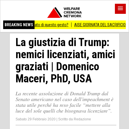
gnificato di questo gesto?
BREAKING NEWS
AISE GIORNATA DEL SACRIFICIO DEL LAVORO ITAL
La giustizia di Trump:
nemici licenziati, amici
graziati | Domenico
Maceri, PhD, USA
La recente assoluzione di Donald Trump dal
Senato americano nel caso dell'impeachment è
stata utile perché ha reso facile “mettere alla
luce del sole quelli che bisognava licenziare”.
Sabato 29 Febbraio 2020
|
Scritto da
Redazione