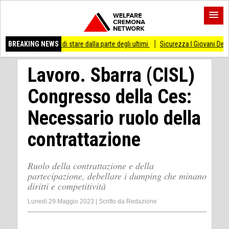
esso di stare dalla parte degli ultimi
BREAKING NEWS
Sicurezza I Giovani Democratici ribattono 
Lavoro. Sbarra (CISL)
Congresso della Ces:
Necessario ruolo della
contrattazione
Ruolo della contrattazione e della
partecipazione, debellare i dumping che minano
diritti e competitività
Lunedì 29 Maggio 2023
|
Scritto da
Redazione