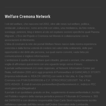
Welfare Cremona Network
I siti del welfare, che nascono nel 2002, oltre alle news sul welfare, politica ,
sindacale ,cultura ecc. sono arricchiti con video, una mediateca, da foto notizie,
sondaggi, petizioni, blog e lettere al sito ed ospitano sezioni specifiche quali Pianeta
Migranti , L'Eco del Popolo e Cremona nel Mondo in collaborazione con le
associazioni di riferimento.
L'idea di costruire la rete dei portali Welfare News nasce dalla nostra esperienza
concreta e dalla ferma volontà di credere nei valori della solidarietà, delle pari
opportunità e dei diritti alla persona, sui quali siamo convinti, vada fatta più
comunicazione e migliore informazione.
L'ambizione è quella di intercettare quei cittadini, giovani o anziani, che abbiamo la
voglia di affrontare questi temi con uno sguardo lungo verso il futuro.
Il portale welfarenetwork.it è stato registrato, al Network Information Center per
l'Italia, nell’ottobre 2005 ed è oggi proprietà di Puntowelfare di GIANCARLO STORTI
[Impresa individuale n. REA CR-188702] con sede in Via Litta, 4- Cap 26100
Cremona con P.IVA 01493300196 e C.F. STRGCR51C10D150T. Tel. e Fax
0372.453429 . E-mail di servizio puntowelfare@welfarenetwork.it ; indirizzo PEC
storti.giancarlo@legalmail.it
Il portale è un quotidiano gratuito on line, supplemento di www.welfareitalia.it ,Iscritto
nel Pubblico registro della stampa periodica presso il Tribunale di Cremona n. 393
dal 24/09/203 e con direttore responsabile Gian Carlo Storti regolarmente iscritto
nell’elenco speciale dell’Albo tenuto dall’Ordine Giornalisti della Lombardia.