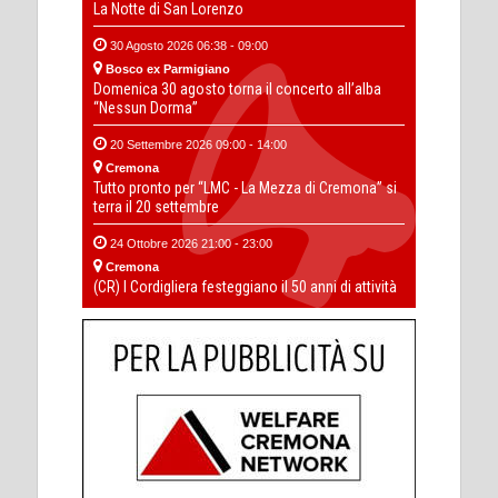
La Notte di San Lorenzo
30 Agosto 2026 06:38 - 09:00
Bosco ex Parmigiano
Domenica 30 agosto torna il concerto all’alba
“Nessun Dorma”
20 Settembre 2026 09:00 - 14:00
Cremona
Tutto pronto per “LMC - La Mezza di Cremona” si
terra il 20 settembre
24 Ottobre 2026 21:00 - 23:00
Cremona
(CR) I Cordigliera festeggiano il 50 anni di attività