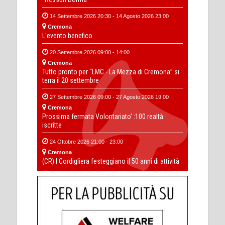
14 Settembre 2026 20:30 - 14 Agosto 2026 23:00
Cremona
L'evento benefico
20 Settembre 2026 09:00 - 14:00
Cremona
Tutto pronto per “LMC - La Mezza di Cremona” si
terra il 20 settembre
27 Settembre 2026 09:00 - 27 Agosto 2026 19:00
Cremona
Prossima fermata Volontariato' :100 realtà
iscritte
24 Ottobre 2026 21:00 - 23:00
Cremona
(CR) I Cordigliera festeggiano il 50 anni di attività