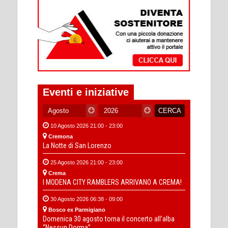
Eventi e iniziative
10 Agosto 2026 21:00 - 23:00
Cremona
La Notte di San Lorenzo
25 Agosto 2026 21:00 - 23:00
Crema
I MODENA CITY RAMBLERS ARRIVANO A CREMA!
30 Agosto 2026 06:38 - 09:00
Bosco ex Parmigiano
Domenica 30 agosto torna il concerto all’alba
“Nessun Dorma”