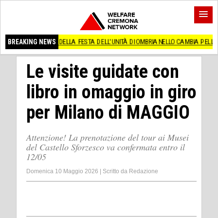
I DELLA FESTA DELL'UNITÀ DI OMBRIANELLO CAMBIA PELLE
BREAKING NEWS
La strage nazifa
Le visite guidate con
libro in omaggio in giro
per Milano di MAGGIO
Attenzione! La prenotazione del tour ai Musei
del Castello Sforzesco va confermata entro il
12/05
Domenica 10 Maggio 2026
|
Scritto da
Redazione