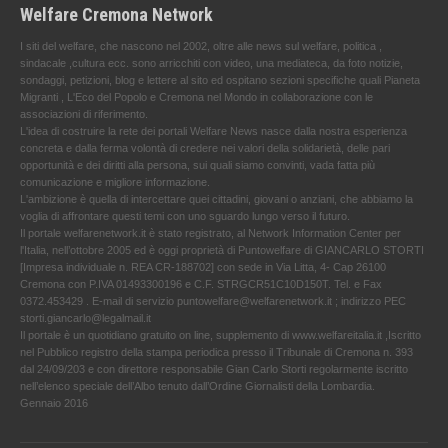
Welfare Cremona Network
I siti del welfare, che nascono nel 2002, oltre alle news sul welfare, politica ,
sindacale ,cultura ecc. sono arricchiti con video, una mediateca, da foto notizie,
sondaggi, petizioni, blog e lettere al sito ed ospitano sezioni specifiche quali Pianeta
Migranti , L'Eco del Popolo e Cremona nel Mondo in collaborazione con le
associazioni di riferimento.
L'idea di costruire la rete dei portali Welfare News nasce dalla nostra esperienza
concreta e dalla ferma volontà di credere nei valori della solidarietà, delle pari
opportunità e dei diritti alla persona, sui quali siamo convinti, vada fatta più
comunicazione e migliore informazione.
L'ambizione è quella di intercettare quei cittadini, giovani o anziani, che abbiamo la
voglia di affrontare questi temi con uno sguardo lungo verso il futuro.
Il portale welfarenetwork.it è stato registrato, al Network Information Center per
l'Italia, nell’ottobre 2005 ed è oggi proprietà di Puntowelfare di GIANCARLO STORTI
[Impresa individuale n. REA CR-188702] con sede in Via Litta, 4- Cap 26100
Cremona con P.IVA 01493300196 e C.F. STRGCR51C10D150T. Tel. e Fax
0372.453429 . E-mail di servizio puntowelfare@welfarenetwork.it ; indirizzo PEC
storti.giancarlo@legalmail.it
Il portale è un quotidiano gratuito on line, supplemento di www.welfareitalia.it ,Iscritto
nel Pubblico registro della stampa periodica presso il Tribunale di Cremona n. 393
dal 24/09/203 e con direttore responsabile Gian Carlo Storti regolarmente iscritto
nell’elenco speciale dell’Albo tenuto dall’Ordine Giornalisti della Lombardia.
Gennaio 2016