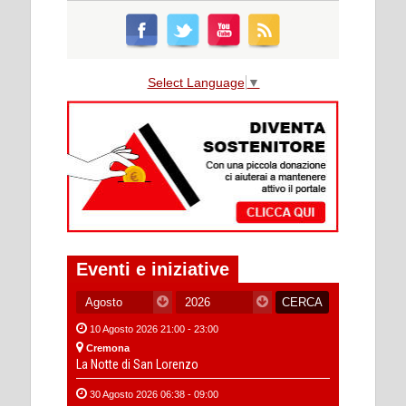
Select Language
▼
Eventi e iniziative
10 Agosto 2026 21:00 - 23:00
Cremona
La Notte di San Lorenzo
30 Agosto 2026 06:38 - 09:00