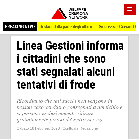
smesso di stare dalla parte degli ultimi
BREAKING NEWS
Sicurezza I Giovani Democratici ribatto
Linea Gestioni informa
i cittadini che sono
stati segnalati alcuni
tentativi di frode
Ricordiamo che tali sacchi non vengono in
nessun caso venduti o consegnati a domicilio e
si possono esclusivamente ritirare
gratuitamente presso il Centro Servizi
Sabato 18 Febbraio 2023
|
Scritto da
Redazione