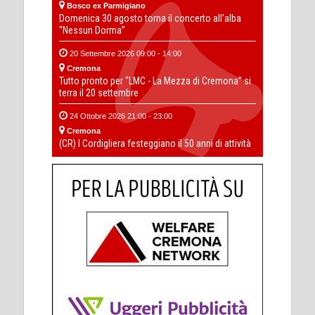
Bosco ex Parmigiano
Domenica 30 agosto torna il concerto all’alba
“Nessun Dorma”
20 Settembre 2026 09:00 - 14:00
Cremona
Tutto pronto per “LMC - La Mezza di Cremona” si
terra il 20 settembre
24 Ottobre 2026 21:00 - 23:00
Cremona
(CR) I Cordigliera festeggiano il 50 anni di attività