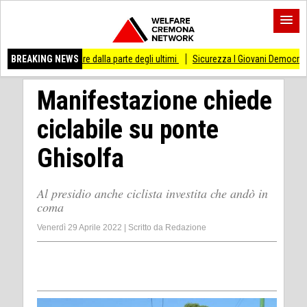
so di stare dalla parte degli ultimi
BREAKING NEWS
Sicurezza I Giovani Democratici ribattono a
Manifestazione chiede
ciclabile su ponte
Ghisolfa
Al presidio anche ciclista investita che andò in
coma
Venerdì 29 Aprile 2022
|
Scritto da
Redazione