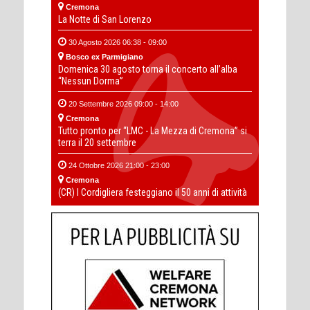
Cremona
La Notte di San Lorenzo
30 Agosto 2026 06:38 - 09:00
Bosco ex Parmigiano
Domenica 30 agosto torna il concerto all’alba
“Nessun Dorma”
20 Settembre 2026 09:00 - 14:00
Cremona
Tutto pronto per “LMC - La Mezza di Cremona” si
terra il 20 settembre
24 Ottobre 2026 21:00 - 23:00
Cremona
(CR) I Cordigliera festeggiano il 50 anni di attività