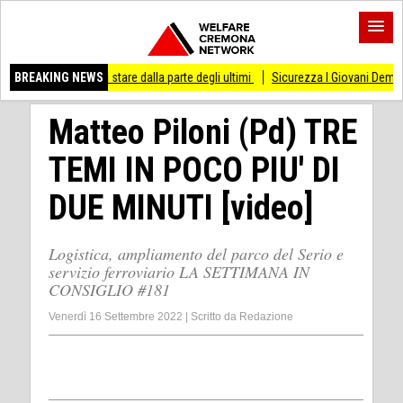
 smesso di stare dalla parte degli ultimi
BREAKING NEWS
Sicurezza I Giovani Democratici ribatto
Matteo Piloni (Pd) TRE
TEMI IN POCO PIU' DI
DUE MINUTI [video]
Logistica, ampliamento del parco del Serio e
servizio ferroviario LA SETTIMANA IN
CONSIGLIO #181
Venerdì 16 Settembre 2022
|
Scritto da
Redazione