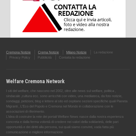
Cremona Notizie
Crema Notizie
Milano Notizie
La redazione
Privacy Policy
Pubblicità
Contatta la redazione
Welfare Cremona Network
I siti del welfare, che nascono nel 2002, oltre alle news sul welfare, politica ,
sindacale ,cultura ecc. sono arricchiti con video, una mediateca, da foto notizie,
sondaggi, petizioni, blog e lettere al sito ed ospitano sezioni specifiche quali Pianeta
Migranti , L'Eco del Popolo e Cremona nel Mondo in collaborazione con le
associazioni di riferimento.
L'idea di costruire la rete dei portali Welfare News nasce dalla nostra esperienza
concreta e dalla ferma volontà di credere nei valori della solidarietà, delle pari
opportunità e dei diritti alla persona, sui quali siamo convinti, vada fatta più
comunicazione e migliore informazione.