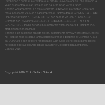
L'ambizione è quella di intercettare quei cittadini, giovani o anziani, che abbiamo la
voglia di affrontare questi temi con uno sguardo lungo verso il futuro.
Il portale welfarenetwork.it è stato registrato, al Network Information Center per
l'Italia, nell’ottobre 2005 ed è oggi proprietà di Puntowelfare di GIANCARLO STORTI
[Impresa individuale n. REA CR-188702] con sede in Via Litta, 4- Cap 26100
Cremona con P.IVA 01493300196 e C.F. STRGCR51C10D150T. Tel. e Fax
0372.453429 . E-mail di servizio puntowelfare@welfarenetwork.it ; indirizzo PEC
storti.giancarlo@legalmail.it
Il portale è un quotidiano gratuito on line, supplemento di www.welfareitalia.it ,Iscritto
nel Pubblico registro della stampa periodica presso il Tribunale di Cremona n. 393
dal 24/09/203 e con direttore responsabile Gian Carlo Storti regolarmente iscritto
nell’elenco speciale dell’Albo tenuto dall’Ordine Giornalisti della Lombardia.
Gennaio 2016
Copyright © 2010-2014 - Welfare Network