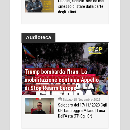
Guccini, Schlein: non ha mai
smesso di stare dalla parte
degli ultimi
Audioteca
Trump bombarda l'Iran. La
mobilitazione continua Appello
di Stop Rearm Europe
Sabato 18 Novembre 2023
Sciopero del 17/11/ 2023 Cgil
CR Tanti oggi a Milano | Luca
Dell’Asta (FP-Cgil Cr)