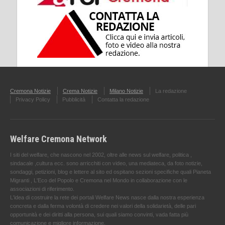
Cremona Notizie
Crema Notizie
Milano Notizie
La redazione
Privacy Policy
Pubblicità
Contatta la redazione
Welfare Cremona Network
I siti del welfare, che nascono nel 2002, oltre alle news sul welfare, politica ,
sindacale ,cultura ecc. sono arricchiti con video, una mediateca, da foto notizie,
sondaggi, petizioni, blog e lettere al sito ed ospitano sezioni specifiche quali Pianeta
Migranti , L'Eco del Popolo e Cremona nel Mondo in collaborazione con le
associazioni di riferimento.
L'idea di costruire la rete dei portali Welfare News nasce dalla nostra esperienza
concreta e dalla ferma volontà di credere nei valori della solidarietà, delle pari
opportunità e dei diritti alla persona, sui quali siamo convinti, vada fatta più
comunicazione e migliore informazione.