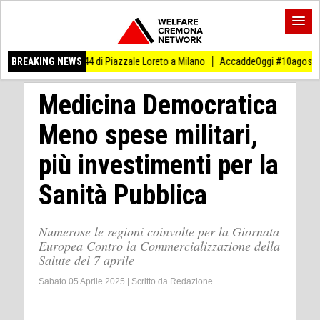
to 1944 di Piazzale Loreto a Milano
BREAKING NEWS
AccaddeOggi #10agosto Eccidio di 15 antif
Medicina Democratica
Meno spese militari,
più investimenti per la
Sanità Pubblica
Numerose le regioni coinvolte per la Giornata
Europea Contro la Commercializzazione della
Salute del 7 aprile
Sabato 05 Aprile 2025
|
Scritto da
Redazione