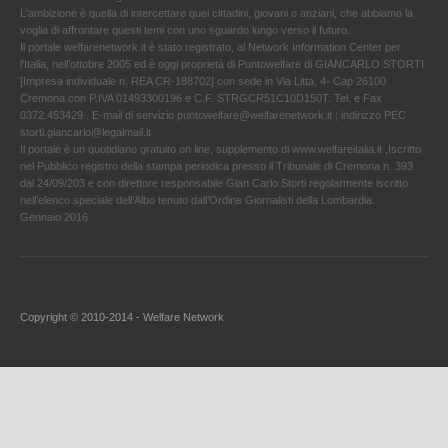
L'ambizione è quella di intercettare quei cittadini, giovani o anziani, che abbiamo la
voglia di affrontare questi temi con uno sguardo lungo verso il futuro.
Il portale welfarenetwork.it è stato registrato, al Network Information Center per
l'Italia, nell’ottobre 2005 ed è oggi proprietà di Puntowelfare di GIANCARLO STORTI
[Impresa individuale n. REA CR-188702] con sede in Via Litta, 4- Cap 26100
Cremona con P.IVA 01493300196 e C.F. STRGCR51C10D150T. Tel. e Fax
0372.453429 . E-mail di servizio puntowelfare@welfarenetwork.it ; indirizzo PEC
storti.giancarlo@legalmail.it
Il portale è un quotidiano gratuito on line, supplemento di www.welfareitalia.it ,Iscritto
nel Pubblico registro della stampa periodica presso il Tribunale di Cremona n. 393
dal 24/09/203 e con direttore responsabile Gian Carlo Storti regolarmente iscritto
nell’elenco speciale dell’Albo tenuto dall’Ordine Giornalisti della Lombardia.
Gennaio 2016
Copyright © 2010-2014 - Welfare Network