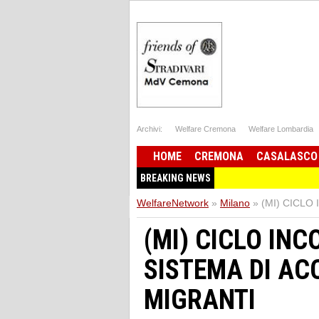
Archivi:
Welfare Cremona
Welfare Lombardia
HOME
CREMONA
CASALASCO
BREAKING NEWS
WelfareNetwork
»
Milano
»
(MI) CICLO
(MI) CICLO INC
SISTEMA DI AC
MIGRANTI