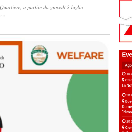
uartiere, a partire da giovedì 2 luglio
one
Eve
10 
Cre
La No
30 
Bos
Domen
“Ness
20 
Cre