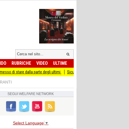
NDO
RUBRICHE
VIDEO
ULTIME
re dalla parte degli ultimi
Sicurezza I Giovani Democratici ribattono ai Giovani 
GRANTI
SEGUI
WELFARE NETWORK
Select Language
▼