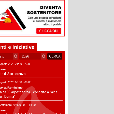
nti e iniziative
Agosto 2026 21:00 - 23:00
mona
tte di San Lorenzo
Agosto 2026 06:38 - 09:00
co ex Parmigiano
ica 30 agosto torna il concerto all’alba
un Dorma”
Settembre 2026 09:00 - 14:00
mona