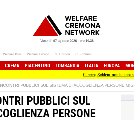
Venerdì,
07 agosto 2026
-
ore
10.38
Welfare Italia
Welfare Europa
G. Corada
C. Fontana
CREMA
PIACENTINO
LOMBARDIA
ITALIA
EUROPA
MO
Guccini, Schlein: non ha mai smesso di sta
 INCONTRI PUBBLICI SUL SISTEMA DI ACCOGLIENZA PERSONE MI
ONTRI PUBBLICI SUL
COGLIENZA PERSONE