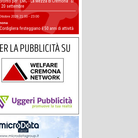
 pronto per “LMC - La Mezza di Cremona” si
il 20 settembre
Ottobre 2026 21:00 - 23:00
mona
 Cordigliera festeggiano il 50 anni di attività