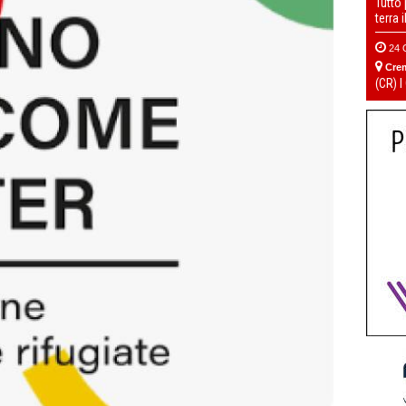
Tutto
terra 
24 
Cre
(CR) I