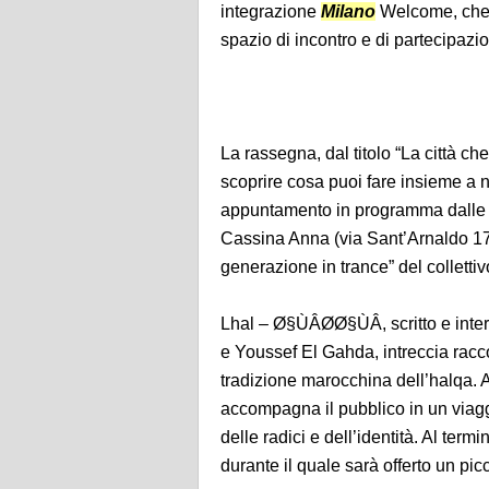
integrazione
Milano
Welcome, che a
spazio di incontro e di partecipazion
La rassegna, dal titolo “La città ch
scoprire cosa puoi fare insieme a n
appuntamento in programma dalle o
Cassina Anna (via Sant’Arnaldo 17)
generazione in trance” del collettivo
Lhal – Ø§ÙÂØ­Ø§ÙÂ, scritto e in
e Youssef El Gahda, intreccia racco
tradizione marocchina dell’halqa. A
accompagna il pubblico in un viaggi
delle radici e dell’identità. Al te
durante il quale sarà offerto un picc