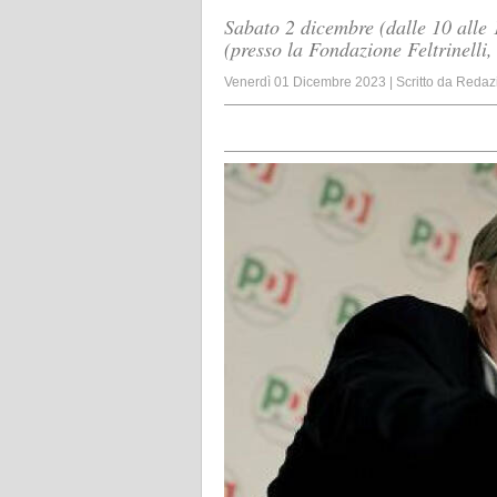
Sabato 2 dicembre (dalle 10 all
(presso la Fondazione Feltrinelli,
Venerdì 01 Dicembre 2023
|
Scritto da
Redaz