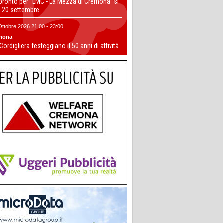
 pronto per “LMC - La Mezza di Cremona” si
il 20 settembre
Ottobre 2026 21:00 - 23:00
mona
 Cordigliera festeggiano il 50 anni di attività