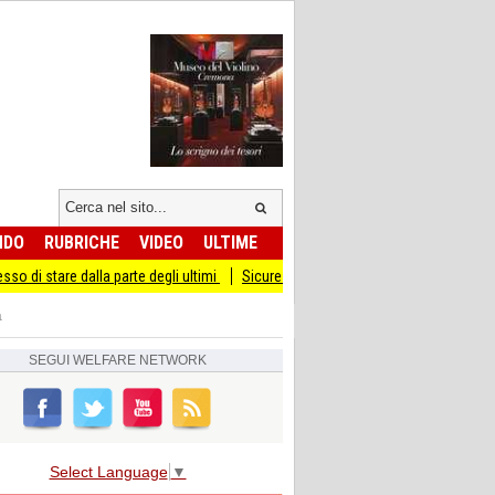
NDO
RUBRICHE
VIDEO
ULTIME
la parte degli ultimi
Sicurezza I Giovani Democratici ribattono ai Giovani di Fra
a
SEGUI
WELFARE NETWORK
Select Language
▼