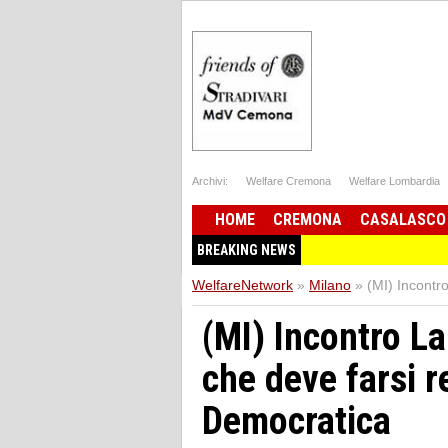
Archivi:
Welfare Cremona
Welfare Lombardia
HOME
CREMONA
CASALASCO
BREAKING NEWS
WelfareNetwork
»
Milano
»
(MI) Incontr
(MI) Incontro La
che deve farsi r
Democratica