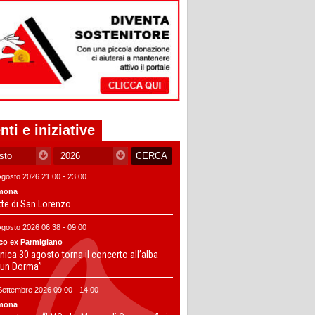
nti e iniziative
Agosto 2026 21:00 - 23:00
mona
tte di San Lorenzo
Agosto 2026 06:38 - 09:00
co ex Parmigiano
ica 30 agosto torna il concerto all’alba
un Dorma”
Settembre 2026 09:00 - 14:00
mona