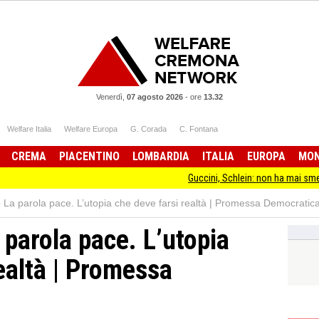
Venerdì,
07 agosto 2026
-
ore
13.32
Welfare Italia
Welfare Europa
G. Corada
C. Fontana
CREMA
PIACENTINO
LOMBARDIA
ITALIA
EUROPA
MO
Guccini, Schlein: non ha mai smesso di stare dal
o La parola pace. L’utopia che deve farsi realtà | Promessa Democratic
 parola pace. L’utopia
ealtà | Promessa