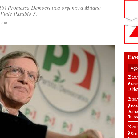
e 16) Promessa Democratica organizza Milano
 Viale Pasubio 5)
ione
Eve
10 
Cre
La No
30 
Bos
Domen
“Ness
20 
Cre