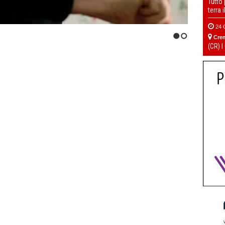
Tutto
terra 
24 
Cre
1
2
(CR) I