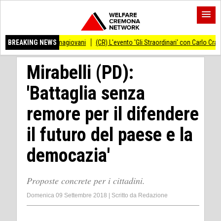
nformagiovani
BREAKING NEWS
(CR) L'evento 'Gli Straordinari' con Carlo Cracco anticipato al 
Mirabelli (PD):
'Battaglia senza
remore per il difendere
il futuro del paese e la
democazia'
Proposte concrete per i cittadini.
Domenica 09 Settembre 2018
|
Scritto da
Redazione