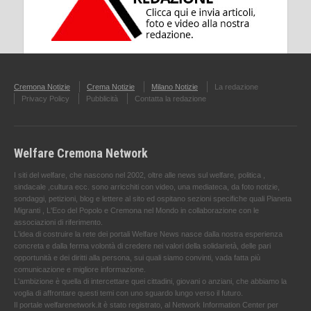
Cremona Notizie
Crema Notizie
Milano Notizie
La redazione
Privacy Policy
Pubblicità
Contatta la redazione
Welfare Cremona Network
I siti del welfare, che nascono nel 2002, oltre alle news sul welfare, politica ,
sindacale ,cultura ecc. sono arricchiti con video, una mediateca, da foto notizie,
sondaggi, petizioni, blog e lettere al sito ed ospitano sezioni specifiche quali Pianeta
Migranti , L'Eco del Popolo e Cremona nel Mondo in collaborazione con le
associazioni di riferimento.
L'idea di costruire la rete dei portali Welfare News nasce dalla nostra esperienza
concreta e dalla ferma volontà di credere nei valori della solidarietà, delle pari
opportunità e dei diritti alla persona, sui quali siamo convinti, vada fatta più
comunicazione e migliore informazione.
L'ambizione è quella di intercettare quei cittadini, giovani o anziani, che abbiamo la
voglia di affrontare questi temi con uno sguardo lungo verso il futuro.
Il portale welfarenetwork.it è stato registrato, al Network Information Center per