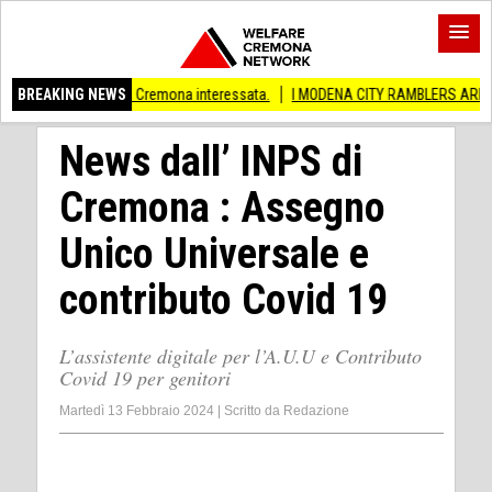
ncia di Cremona interessata.
BREAKING NEWS
I MODENA CITY RAMBLERS ARRIVANO A CREMA
News dall’ INPS di
Cremona : Assegno
Unico Universale e
contributo Covid 19
L’assistente digitale per l’A.U.U e Contributo
Covid 19 per genitori
Martedì 13 Febbraio 2024
|
Scritto da
Redazione