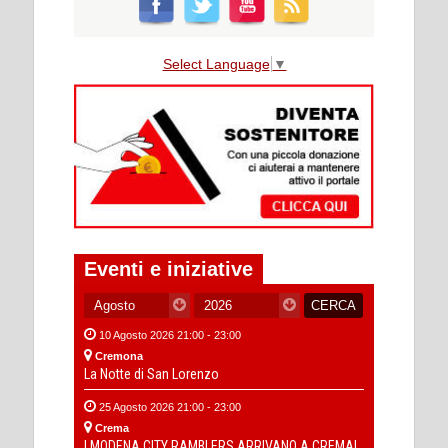
Select Language
▼
Eventi e iniziative
10 Agosto 2026 21:00 - 23:00
Cremona
La Notte di San Lorenzo
25 Agosto 2026 21:00 - 23:00
Crema
I MODENA CITY RAMBLERS ARRIVANO A CREMA!