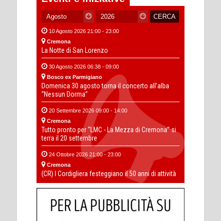
10 Agosto 2026 21:00 - 23:00
Cremona
La Notte di San Lorenzo
30 Agosto 2026 06:38 - 09:00
Bosco ex Parmigiano
Domenica 30 agosto torna il concerto all’alba
“Nessun Dorma”
20 Settembre 2026 09:00 - 14:00
Cremona
Tutto pronto per “LMC - La Mezza di Cremona” si
terra il 20 settembre
24 Ottobre 2026 21:00 - 23:00
Cremona
(CR) I Cordigliera festeggiano il 50 anni di attività