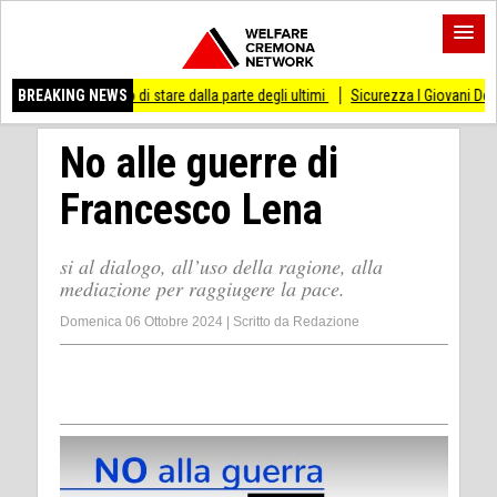
ai smesso di stare dalla parte degli ultimi
BREAKING NEWS
Sicurezza I Giovani Democratici riba
No alle guerre di
Francesco Lena
si al dialogo, all’uso della ragione, alla
mediazione per raggiugere la pace.
Domenica 06 Ottobre 2024
|
Scritto da
Redazione