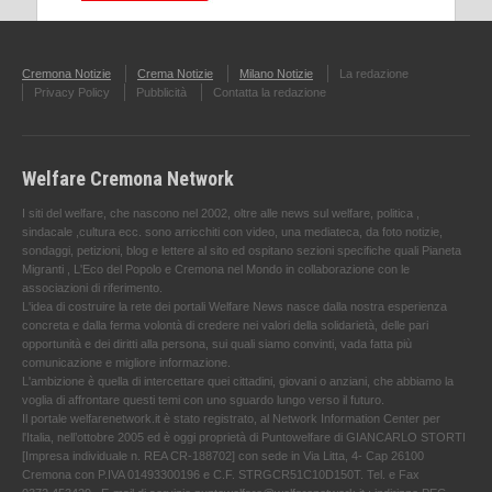
Cremona Notizie
Crema Notizie
Milano Notizie
La redazione
Privacy Policy
Pubblicità
Contatta la redazione
Welfare Cremona Network
I siti del welfare, che nascono nel 2002, oltre alle news sul welfare, politica ,
sindacale ,cultura ecc. sono arricchiti con video, una mediateca, da foto notizie,
sondaggi, petizioni, blog e lettere al sito ed ospitano sezioni specifiche quali Pianeta
Migranti , L'Eco del Popolo e Cremona nel Mondo in collaborazione con le
associazioni di riferimento.
L'idea di costruire la rete dei portali Welfare News nasce dalla nostra esperienza
concreta e dalla ferma volontà di credere nei valori della solidarietà, delle pari
opportunità e dei diritti alla persona, sui quali siamo convinti, vada fatta più
comunicazione e migliore informazione.
L'ambizione è quella di intercettare quei cittadini, giovani o anziani, che abbiamo la
voglia di affrontare questi temi con uno sguardo lungo verso il futuro.
Il portale welfarenetwork.it è stato registrato, al Network Information Center per
l'Italia, nell’ottobre 2005 ed è oggi proprietà di Puntowelfare di GIANCARLO STORTI
[Impresa individuale n. REA CR-188702] con sede in Via Litta, 4- Cap 26100
Cremona con P.IVA 01493300196 e C.F. STRGCR51C10D150T. Tel. e Fax