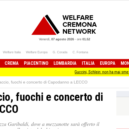
Venerdì,
07 agosto 2026
-
ore
01.52
Welfare Italia
Welfare Europa
G. Corada
C. Fontana
CREMA
PIACENTINO
LOMBARDIA
ITALIA
EUROPA
MO
Guccini, Schlein: non ha mai smesso di stare 
hiaccio, fuochi e concerto di Capodanno a LECCO
cio, fuochi e concerto di
ECCO
azza Garibaldi, dove a mezzanotte sarà offerto il