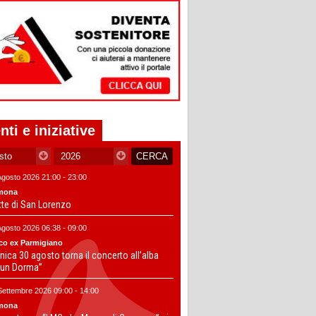
nti e iniziative
Agosto 2026 21:00 - 23:00
mona
tte di San Lorenzo
Agosto 2026 06:38 - 09:00
co ex Parmigiano
ica 30 agosto torna il concerto all’alba
un Dorma”
Settembre 2026 09:00 - 14:00
mona