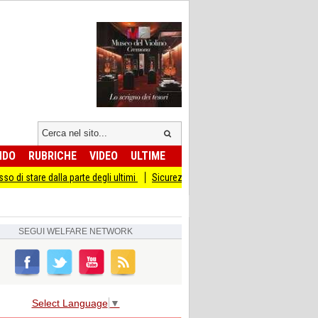
NDO
RUBRICHE
VIDEO
ULTIME
dalla parte degli ultimi
Sicurezza I Giovani Democratici ribattono ai Giovani di 
SEGUI
WELFARE NETWORK
Select Language
▼