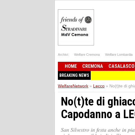
Archivi:
Welfare Cremona
Welfare Lombardia
HOME
CREMONA
CASALASCO
BREAKING NEWS
WelfareNetwork
»
Lecco
»
No(t)te di g
No(t)te di ghiac
Capodanno a L
San Silvestro in festa anche in pi