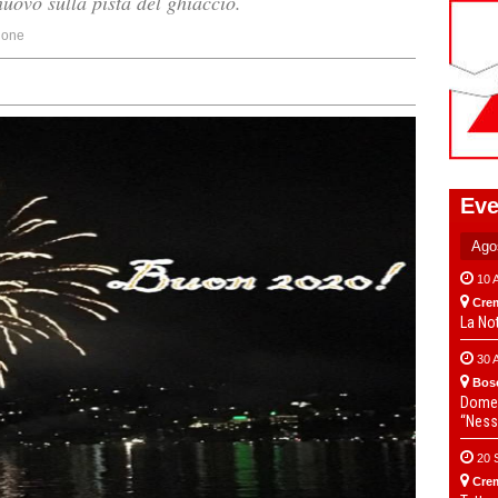
nuovo sulla pista del ghiaccio.
ione
Eve
10 
Cre
La No
30 
Bos
Domen
“Ness
20 
Cre