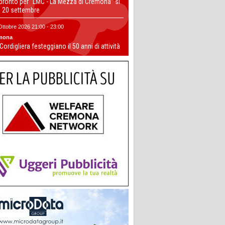
 pronto per “LMC - La Mezza di Cremona” si
il 20 settembre
Ottobre 2026 21:00 - 23:00
mona
 Cordigliera festeggiano il 50 anni di attività