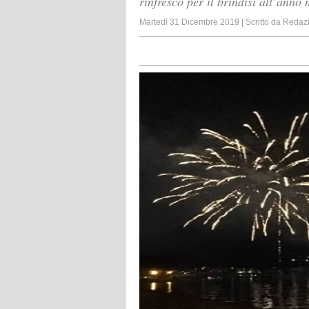
rinfresco per il brindisi all’anno 
Martedì 31 Dicembre 2019
|
Scritto da
Redaz