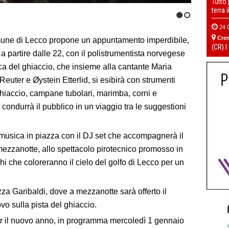
Tutto
terra 
1
2
24 
Cre
Comune di Lecco propone un appuntamento imperdibile,
(CR) I
 partire dalle 22, con il polistrumentista norvegese
ca del ghiaccio, che insieme alla cantante Maria
Reuter e Øystein Etterlid, si esibirà con strumenti
ghiaccio, campane tubolari, marimba, corni e
condurrà il pubblico in un viaggio tra le suggestioni
a musica in piazza con il DJ set che accompagnerà il
mezzanotte, allo spettacolo pirotecnico promosso in
i che coloreranno il cielo del golfo di Lecco per un
zza Garibaldi, dove a mezzanotte sarà offerto il
ovo sulla pista del ghiaccio.
er il nuovo anno, in programma mercoledì 1 gennaio