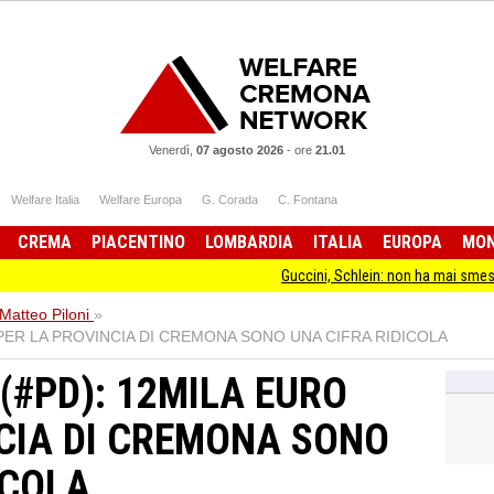
Venerdì,
07 agosto 2026
-
ore
21.01
Welfare Italia
Welfare Europa
G. Corada
C. Fontana
CREMA
PIACENTINO
LOMBARDIA
ITALIA
EUROPA
MO
Guccini, Schlein: non ha mai smesso di stare da
Matteo Piloni
»
O PER LA PROVINCIA DI CREMONA SONO UNA CIFRA RIDICOLA
 (#PD): 12MILA EURO
CIA DI CREMONA SONO
ICOLA