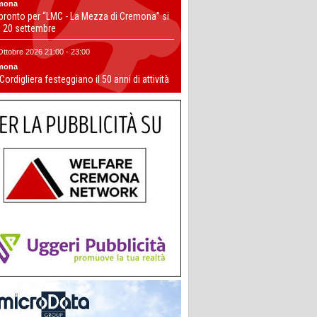
mona
 pronto per “LMC - La Mezza di Cremona” si
il 20 settembre
Ottobre 2026 21:00 - 23:00
mona
 Cordigliera festeggiano il 50 anni di attività