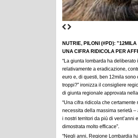
NUTRIE, PILONI (#PD): "12MI
UNA CIFRA RIDICOLA PER AF
“La giunta lombarda ha deliberato i
relativamente a eradicazione, contro
euro e, di questi, ben 12mila sono
troppi?” ironizza il consigliere reg
di giunta regionale approvata nell
“Una cifra ridicola che certamente
necessita della massima serietà – at
i nostri territori da più di vent’ann
dimostrata molto efficace”.
“Negli anni, Regione Lombardia ha 