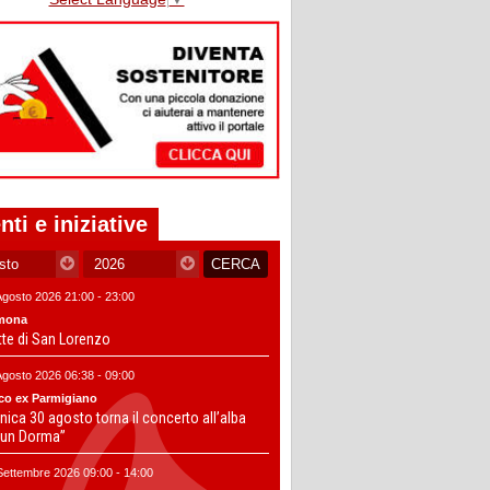
nti e iniziative
Agosto 2026 21:00 - 23:00
mona
tte di San Lorenzo
Agosto 2026 06:38 - 09:00
co ex Parmigiano
ica 30 agosto torna il concerto all’alba
un Dorma”
Settembre 2026 09:00 - 14:00