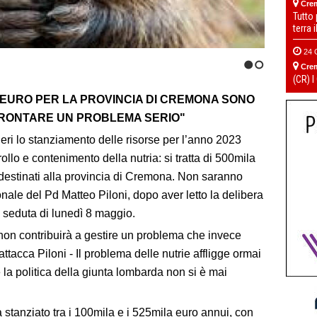
Cre
Tutto
terra 
24 
Cre
1
2
(CR) I
LA EURO PER LA PROVINCIA DI CREMONA SONO
FRONTARE UN PROBLEMA SERIO"
eri lo stanziamento delle risorse per l’anno 2023
llo e contenimento della nutria: si tratta di 500mila
 destinati alla provincia di Cremona. Non saranno
ionale del Pd Matteo Piloni, dopo aver letto la delibera
a seduta di lunedì 8 maggio.
 non contribuirà a gestire un problema che invece
tacca Piloni - Il problema delle nutrie affligge ormai
i e la politica della giunta lombarda non si è mai
stanziato tra i 100mila e i 525mila euro annui, con