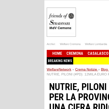
Archivi:
Welfare Cremona
Welfare Lombardia
HOME
CREMONA
CASALASCO
BREAKING NEWS
WelfareNetwork
»
Crema Notizie
»
Blog 
NUTRIE, PILONI (#PD): 12MILA EUR
NUTRIE, PILONI
PER LA PROVIN
UNA CIFRA RID