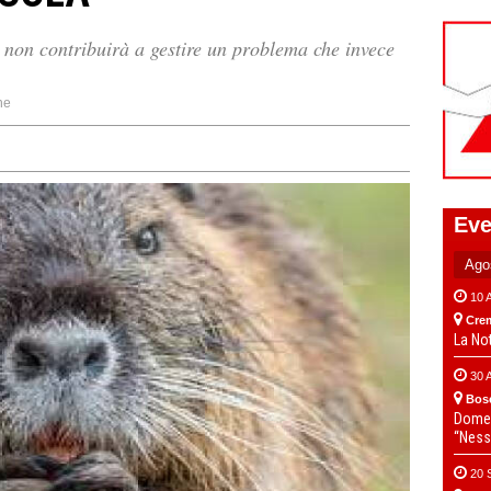
 non contribuirà a gestire un problema che invece
ne
Eve
10 
Cre
La No
30 
Bos
Domen
“Ness
20 