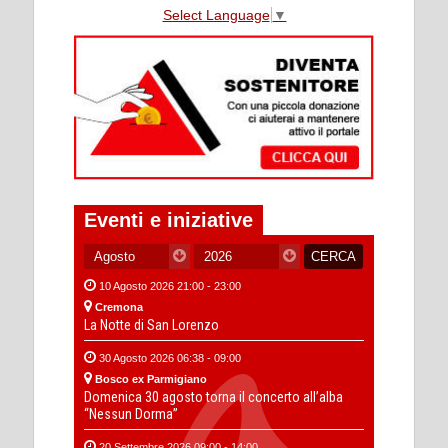
Select Language
▼
Eventi e iniziative
10 Agosto 2026 21:00 - 23:00
Cremona
La Notte di San Lorenzo
30 Agosto 2026 06:38 - 09:00
Bosco ex Parmigiano
Domenica 30 agosto torna il concerto all’alba
“Nessun Dorma”
20 Settembre 2026 09:00 - 14:00