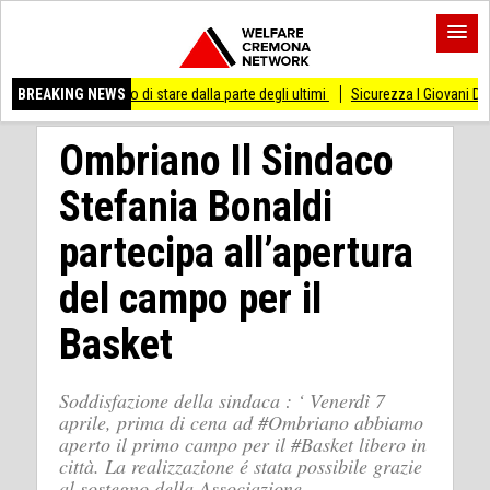
ai smesso di stare dalla parte degli ultimi
BREAKING NEWS
Sicurezza I Giovani Democratici riba
Ombriano Il Sindaco
Stefania Bonaldi
partecipa all’apertura
del campo per il
Basket
Soddisfazione della sindaca : ‘ Venerdì 7
aprile, prima di cena ad #Ombriano abbiamo
aperto il primo campo per il #Basket libero in
città. La realizzazione é stata possibile grazie
al sostegno della Associazione