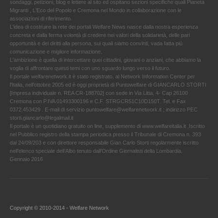
sondaggi, petizioni, blog e lettere al sito ed ospitano sezioni specifiche quali Pianeta
Migranti , L'Eco del Popolo e Cremona nel Mondo in collaborazione con le
associazioni di riferimento.
L'idea di costruire la rete dei portali Welfare News nasce dalla nostra esperienza
concreta e dalla ferma volontà di credere nei valori della solidarietà, delle pari
opportunità e dei diritti alla persona, sui quali siamo convinti, vada fatta più
comunicazione e migliore informazione.
L'ambizione è quella di intercettare quei cittadini, giovani o anziani, che abbiamo la
voglia di affrontare questi temi con uno sguardo lungo verso il futuro.
Il portale welfarenetwork.it è stato registrato, al Network Information Center per
l'Italia, nell’ottobre 2005 ed è oggi proprietà di Puntowelfare di GIANCARLO STORTI
[Impresa individuale n. REA CR-188702] con sede in Via Litta, 4- Cap 26100
Cremona con P.IVA 01493300196 e C.F. STRGCR51C10D150T. Tel. e Fax
0372.453429 . E-mail di servizio puntowelfare@welfarenetwork.it ; indirizzo PEC
storti.giancarlo@legalmail.it
Il portale è un quotidiano gratuito on line, supplemento di www.welfareitalia.it ,Iscritto
nel Pubblico registro della stampa periodica presso il Tribunale di Cremona n. 393
dal 24/09/203 e con direttore responsabile Gian Carlo Storti regolarmente iscritto
nell’elenco speciale dell’Albo tenuto dall’Ordine Giornalisti della Lombardia.
Gennaio 2016
Copyright © 2010-2014 - Welfare Network