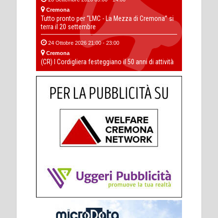
Cremona
Tutto pronto per “LMC - La Mezza di Cremona” si
terra il 20 settembre
24 Ottobre 2026 21:00 - 23:00
Cremona
(CR) I Cordigliera festeggiano il 50 anni di attività