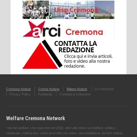
Cremona Notizie
Crema Notizie
Milano Notizie
La redazione
Privacy Policy
Pubblicità
Contatta la redazione
Welfare Cremona Network
I siti del welfare, che nascono nel 2002, oltre alle news sul welfare, politica ,
sindacale ,cultura ecc. sono arricchiti con video, una mediateca, da foto notizie,