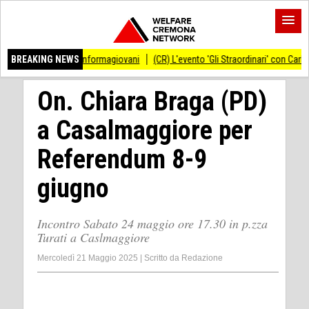
tello Informagiovani
BREAKING NEWS
(CR) L'evento 'Gli Straordinari' con Carlo Cracco anticip
On. Chiara Braga (PD)
a Casalmaggiore per
Referendum 8-9
giugno
Incontro Sabato 24 maggio ore 17.30 in p.zza
Turati a Caslmaggiore
Mercoledì 21 Maggio 2025
|
Scritto da
Redazione