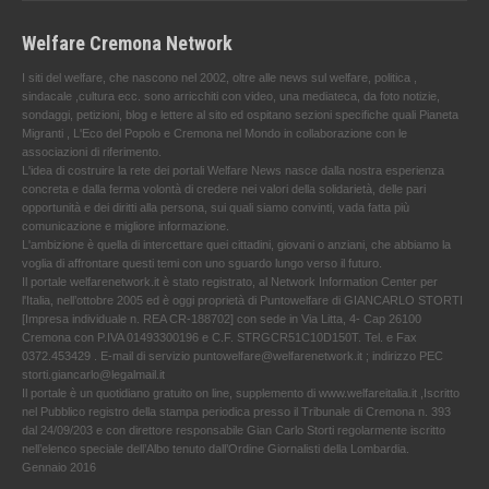
Welfare Cremona Network
I siti del welfare, che nascono nel 2002, oltre alle news sul welfare, politica ,
sindacale ,cultura ecc. sono arricchiti con video, una mediateca, da foto notizie,
sondaggi, petizioni, blog e lettere al sito ed ospitano sezioni specifiche quali Pianeta
Migranti , L'Eco del Popolo e Cremona nel Mondo in collaborazione con le
associazioni di riferimento.
L'idea di costruire la rete dei portali Welfare News nasce dalla nostra esperienza
concreta e dalla ferma volontà di credere nei valori della solidarietà, delle pari
opportunità e dei diritti alla persona, sui quali siamo convinti, vada fatta più
comunicazione e migliore informazione.
L'ambizione è quella di intercettare quei cittadini, giovani o anziani, che abbiamo la
voglia di affrontare questi temi con uno sguardo lungo verso il futuro.
Il portale welfarenetwork.it è stato registrato, al Network Information Center per
l'Italia, nell’ottobre 2005 ed è oggi proprietà di Puntowelfare di GIANCARLO STORTI
[Impresa individuale n. REA CR-188702] con sede in Via Litta, 4- Cap 26100
Cremona con P.IVA 01493300196 e C.F. STRGCR51C10D150T. Tel. e Fax
0372.453429 . E-mail di servizio puntowelfare@welfarenetwork.it ; indirizzo PEC
storti.giancarlo@legalmail.it
Il portale è un quotidiano gratuito on line, supplemento di www.welfareitalia.it ,Iscritto
nel Pubblico registro della stampa periodica presso il Tribunale di Cremona n. 393
dal 24/09/203 e con direttore responsabile Gian Carlo Storti regolarmente iscritto
nell’elenco speciale dell’Albo tenuto dall’Ordine Giornalisti della Lombardia.
Gennaio 2016