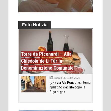
Foto Notizia
Torre de Picenardi – Alla
Chisóola de Li Tùr la
Denominazione Comunale
Sabato 25 Luglio 2026
(CR) Via Ala Ponzone: i tempi
ripristino viabilità dopo la
fuga di gas