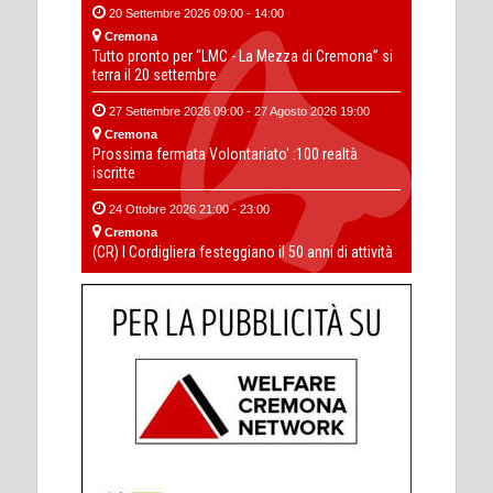
20 Settembre 2026 09:00 - 14:00
Cremona
Tutto pronto per “LMC - La Mezza di Cremona” si
terra il 20 settembre
27 Settembre 2026 09:00 - 27 Agosto 2026 19:00
Cremona
Prossima fermata Volontariato' :100 realtà
iscritte
24 Ottobre 2026 21:00 - 23:00
Cremona
(CR) I Cordigliera festeggiano il 50 anni di attività