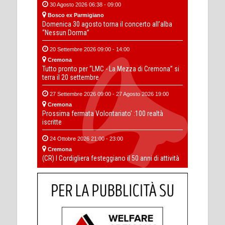
30 Agosto 2026 06:38 - 09:00
Bosco ex Parmigiano
Domenica 30 agosto torna il concerto all’alba
“Nessun Dorma”
20 Settembre 2026 09:00 - 14:00
Cremona
Tutto pronto per “LMC - La Mezza di Cremona” si
terra il 20 settembre
27 Settembre 2026 09:00 - 27 Agosto 2026 19:00
Cremona
Prossima fermata Volontariato' :100 realtà
iscritte
24 Ottobre 2026 21:00 - 23:00
Cremona
(CR) I Cordigliera festeggiano il 50 anni di attività