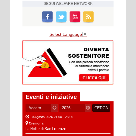
SEGUI
WELFARE NETWORK
Select Language
▼
Eventi e iniziative
10 Agosto 2026 21:00 - 23:00
Cremona
La Notte di San Lorenzo