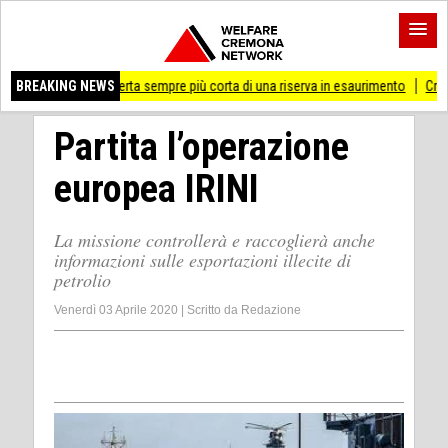
 coperta sempre più corta di una riserva in esaurimento
BREAKING NEWS
Cremona 'Prossima ferm
Partita l’operazione
europea IRINI
La missione controllerà e raccoglierà anche
informazioni sulle esportazioni illecite di
petrolio
Venerdì 03 Aprile 2020
|
Scritto da
Redazione