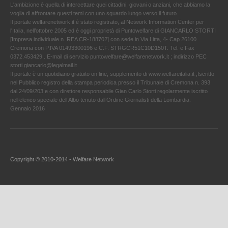
L'ambizione è quella di intercettare quei cittadini, giovani o anziani, che abbiamo la
voglia di affrontare questi temi con uno sguardo lungo verso il futuro.
Il portale welfarenetwork.it è stato registrato, al Network Information Center per
l'Italia, nell’ottobre 2005 ed è oggi proprietà di Puntowelfare di GIANCARLO STORTI
[Impresa individuale n. REA CR-188702] con sede in Via Litta, 4- Cap 26100
Cremona con P.IVA 01493300196 e C.F. STRGCR51C10D150T. Tel. e Fax
0372.453429 . E-mail di servizio puntowelfare@welfarenetwork.it ; indirizzo PEC
storti.giancarlo@legalmail.it
Il portale è un quotidiano gratuito on line, supplemento di www.welfareitalia.it ,Iscritto
nel Pubblico registro della stampa periodica presso il Tribunale di Cremona n. 393
dal 24/09/203 e con direttore responsabile Gian Carlo Storti regolarmente iscritto
nell’elenco speciale dell’Albo tenuto dall’Ordine Giornalisti della Lombardia.
Gennaio 2016
Copyright © 2010-2014 - Welfare Network