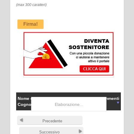
(max 300 caratteri)
Firma!
Nome e
CAP
Data
Commenti
Cognome
Elaborazione...
Precedente
Successivo