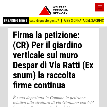
 significato di questo gesto?
BREAKING NEWS
AISE GIORNATA DEL SACRIFICIO DEL LAVORO IT
Firma la petizione:
(CR) Per il giardino
verticale sul muro
Despar di Via Ratti (Ex
snum) la raccolta
firme continua
È stata depositata in Comune la petizione
relativa alla struttura di via Giordano con 644