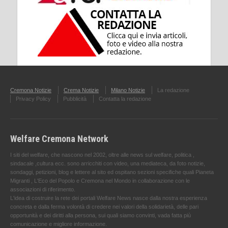
Cremona Notizie
Crema Notizie
Milano Notizie
La redazione
Privacy Policy
Pubblicità
Contatta la redazione
Welfare Cremona Network
I siti del welfare, che nascono nel 2002, oltre alle news sul welfare, politica ,
sindacale ,cultura ecc. sono arricchiti con video, una mediateca, da foto notizie,
sondaggi, petizioni, blog e lettere al sito ed ospitano sezioni specifiche quali Pianeta
Migranti , L'Eco del Popolo e Cremona nel Mondo in collaborazione con le
associazioni di riferimento.
L'idea di costruire la rete dei portali Welfare News nasce dalla nostra esperienza
concreta e dalla ferma volontà di credere nei valori della solidarietà, delle pari
opportunità e dei diritti alla persona, sui quali siamo convinti, vada fatta più
comunicazione e migliore informazione.