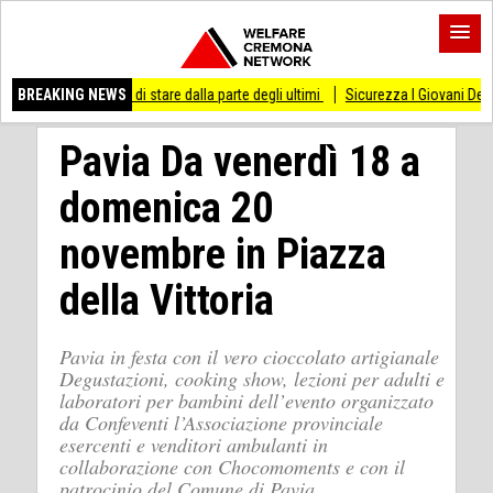
esso di stare dalla parte degli ultimi
BREAKING NEWS
Sicurezza I Giovani Democratici ribattono
Pavia Da venerdì 18 a
domenica 20
novembre in Piazza
della Vittoria
Pavia in festa con il vero cioccolato artigianale
Degustazioni, cooking show, lezioni per adulti e
laboratori per bambini dell’evento organizzato
da Confeventi l’Associazione provinciale
esercenti e venditori ambulanti in
collaborazione con Chocomoments e con il
patrocinio del Comune di Pavia