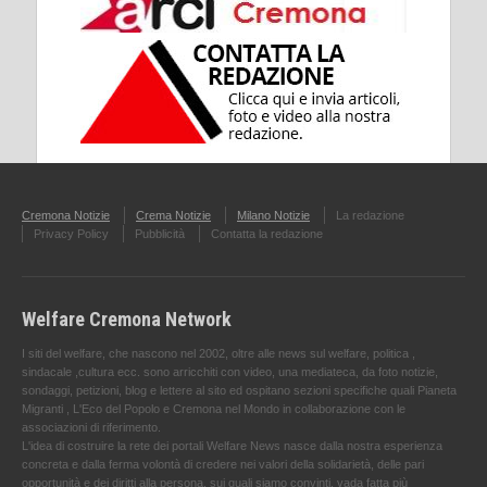
Cremona Notizie
Crema Notizie
Milano Notizie
La redazione
Privacy Policy
Pubblicità
Contatta la redazione
Welfare Cremona Network
I siti del welfare, che nascono nel 2002, oltre alle news sul welfare, politica ,
sindacale ,cultura ecc. sono arricchiti con video, una mediateca, da foto notizie,
sondaggi, petizioni, blog e lettere al sito ed ospitano sezioni specifiche quali Pianeta
Migranti , L'Eco del Popolo e Cremona nel Mondo in collaborazione con le
associazioni di riferimento.
L'idea di costruire la rete dei portali Welfare News nasce dalla nostra esperienza
concreta e dalla ferma volontà di credere nei valori della solidarietà, delle pari
opportunità e dei diritti alla persona, sui quali siamo convinti, vada fatta più