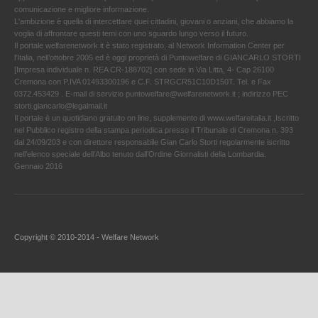
comunicazione e migliore informazione.
L'ambizione è quella di intercettare quei cittadini, giovani o anziani, che abbiamo la
voglia di affrontare questi temi con uno sguardo lungo verso il futuro.
Il portale welfarenetwork.it è stato registrato, al Network Information Center per
l'Italia, nell’ottobre 2005 ed è oggi proprietà di Puntowelfare di GIANCARLO STORTI
[Impresa individuale n. REA CR-188702] con sede in Via Litta, 4- Cap 26100
Cremona con P.IVA 01493300196 e C.F. STRGCR51C10D150T. Tel. e Fax
0372.453429 . E-mail di servizio puntowelfare@welfarenetwork.it ; indirizzo PEC
storti.giancarlo@legalmail.it
Il portale è un quotidiano gratuito on line, supplemento di www.welfareitalia.it ,Iscritto
nel Pubblico registro della stampa periodica presso il Tribunale di Cremona n. 393
dal 24/09/203 e con direttore responsabile Gian Carlo Storti regolarmente iscritto
nell’elenco speciale dell’Albo tenuto dall’Ordine Giornalisti della Lombardia.
Gennaio 2016
Copyright © 2010-2014 - Welfare Network