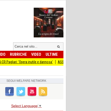
NDO
RUBRICHE
VIDEO
ULTIME
'Opera inutile e dannosa'
ASST CREMONA IL LIONS CLUB TORRAZZO AL FI
SEGUI
WELFARE NETWORK
Select Language
▼