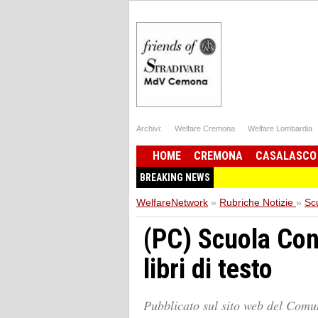
Archivi:
Welfare Cremona
Welfare Lombardia
HOME
CREMONA
CASALASCO
BREAKING NEWS
WelfareNetwork
»
Rubriche Notizie
»
Sc
(PC) Scuola Cont
libri di testo
Pubblicato sul sito web del Com