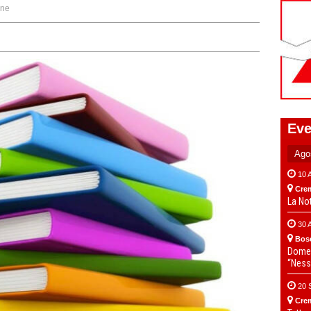
one
Eve
10 
Cre
La No
30 
Bos
Domen
“Ness
20 
Cre