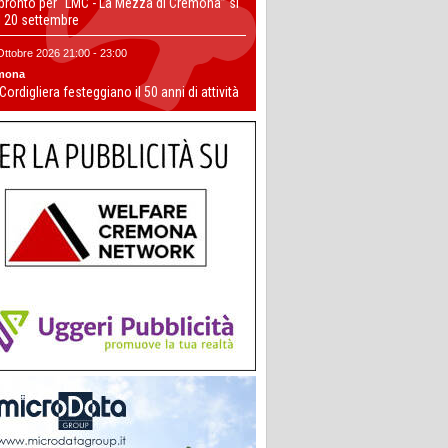
 pronto per “LMC - La Mezza di Cremona” si
il 20 settembre
Ottobre 2026 21:00 - 23:00
mona
 Cordigliera festeggiano il 50 anni di attività