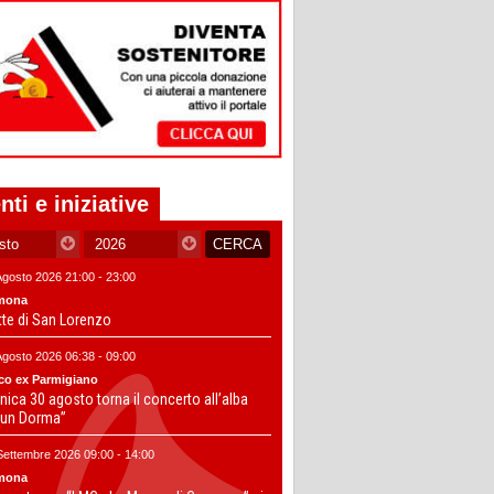
nti e iniziative
Agosto 2026 21:00 - 23:00
mona
tte di San Lorenzo
Agosto 2026 06:38 - 09:00
co ex Parmigiano
ica 30 agosto torna il concerto all’alba
un Dorma”
Settembre 2026 09:00 - 14:00
mona