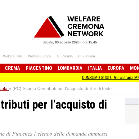
Sabato,
08 agosto 2026
-
ore
15.45
Welfare Italia
Welfare Europa
G. Corada
C. Fontana
CREMA
PIACENTINO
LOMBARDIA
ITALIA
EUROPA
MO
CONSUMO SUOLO Autostrada MN-CR Pagliari: 
uola
»
(PC) Scuola Contributi per l’acquisto di libri di testo
ributi per l’acquisto di
une di Piacenza l’elenco delle domande ammesse