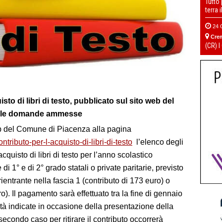
Tutto
terra 
24 
Cre
(CR) I
sto di libri di testo, pubblicato sul sito web del
elle domande ammesse
web del Comune di Piacenza alla pagina
ributo-per-l-acquisto-di-libri-di-testo
l’elenco degli
cquisto di libri di testo per l’anno scolastico
 1° e di 2° grado statali o private paritarie, previsto
rientrante nella fascia 1 (contributo di 173 euro) o
ro). Il pagamento sarà effettuato tra la fine di gennaio
ità indicate in occasione della presentazione della
condo caso per ritirare il contributo occorrerà