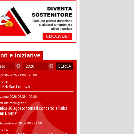
nti e iniziative
Agosto 2026 21:00 - 23:00
mona
tte di San Lorenzo
Agosto 2026 06:38 - 09:00
co ex Parmigiano
ica 30 agosto torna il concerto all’alba
un Dorma”
Settembre 2026 09:00 - 14:00
mona