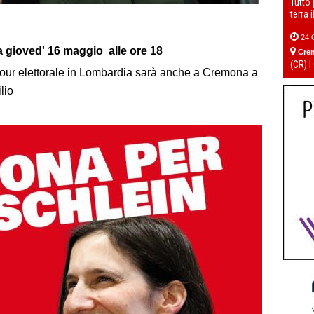
Tutto
terra 
24 
a gioved' 16 maggio alle ore 18
Cre
(CR) I
tour elettorale in Lombardia sarà anche a Cremona a
lio