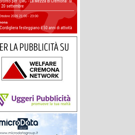
 pronto per “LMC - La Mezza di Cremona” si
il 20 settembre
Ottobre 2026 21:00 - 23:00
mona
 Cordigliera festeggiano il 50 anni di attività