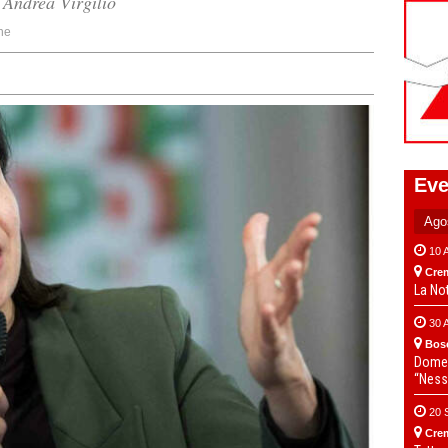
 Andrea Virgilio
ne
Eve
10 
Cre
La No
30 
Bos
Domen
“Ness
20 
Cre