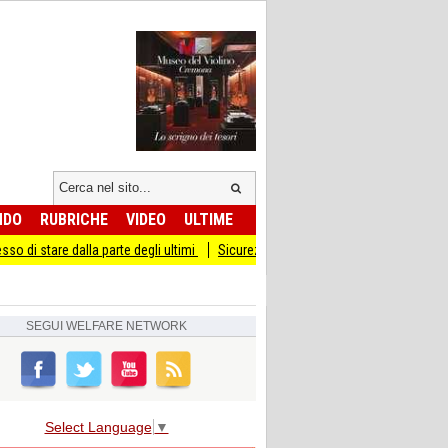
NDO
RUBRICHE
VIDEO
ULTIME
 parte degli ultimi
Sicurezza I Giovani Democratici ribattono ai Giovani di Frate
SEGUI
WELFARE NETWORK
Select Language
▼