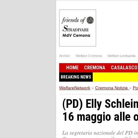
Archivi:
Welfare Cremona
Welfare Lombardia
HOME
CREMONA
CASALASCO
BREAKING NEWS
WelfareNetwork
»
Cremona Notizie
»
Pol
(PD) Elly Schlei
16 maggio alle 
La segretaria nazionale del PD in