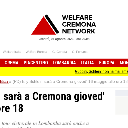
Venerdì,
07 agosto 2026
-
ore
20.08
Welfare Italia
Welfare Europa
G. Corada
C. Fontana
CREMA
PIACENTINO
LOMBARDIA
ITALIA
EUROPA
MO
Guccini, Schlein: non ha mai smesso di stare dalla
itica
»
(PD) Elly Schlein sarà a Cremona gioved' 16 maggio alle ore 18
n sarà a Cremona gioved'
ore 18
 tour elettorale in Lombardia sarà anche a