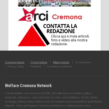
Cremona Notizie
Crema Notizie
Milano Notizie
La redazione
Privacy Policy
Pubblicità
Contatta la redazione
Welfare Cremona Network
I siti del welfare, che nascono nel 2002, oltre alle news sul welfare, politica ,
sindacale ,cultura ecc. sono arricchiti con video, una mediateca, da foto notizie,
sondaggi, petizioni, blog e lettere al sito ed ospitano sezioni specifiche quali Pianeta
Migranti , L'Eco del Popolo e Cremona nel Mondo in collaborazione con le