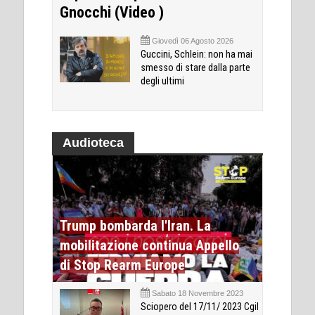
Gnocchi (Video )
Giovedì 06 Agosto 2026
Guccini, Schlein: non ha mai
smesso di stare dalla parte
degli ultimi
Audioteca
Trump bombarda l'Iran. La
mobilitazione continua Appello
di Stop Rearm Europe
Sabato 18 Novembre 2023
Sciopero del 17/11/ 2023 Cgil