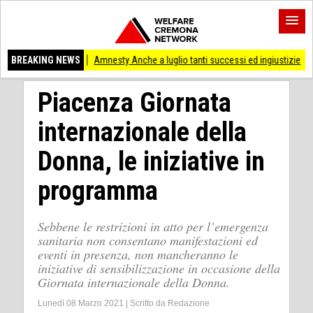
IA)
BREAKING NEWS
Amnesty Anche a luglio tanti successi ed ingiustizie
Pianeta Migranti
Piacenza Giornata
internazionale della
Donna, le iniziative in
programma
Sebbene le restrizioni in atto per l’emergenza
sanitaria non consentano manifestazioni ed
eventi in presenza, non mancheranno le
iniziative di sensibilizzazione in occasione della
Giornata internazionale della Donna.
Lunedì 08 Marzo 2021
|
Scritto da
Redazione