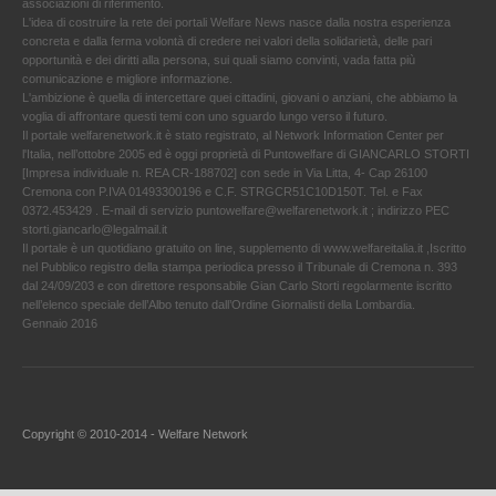
associazioni di riferimento.
L'idea di costruire la rete dei portali Welfare News nasce dalla nostra esperienza
concreta e dalla ferma volontà di credere nei valori della solidarietà, delle pari
opportunità e dei diritti alla persona, sui quali siamo convinti, vada fatta più
comunicazione e migliore informazione.
L'ambizione è quella di intercettare quei cittadini, giovani o anziani, che abbiamo la
voglia di affrontare questi temi con uno sguardo lungo verso il futuro.
Il portale welfarenetwork.it è stato registrato, al Network Information Center per
l'Italia, nell’ottobre 2005 ed è oggi proprietà di Puntowelfare di GIANCARLO STORTI
[Impresa individuale n. REA CR-188702] con sede in Via Litta, 4- Cap 26100
Cremona con P.IVA 01493300196 e C.F. STRGCR51C10D150T. Tel. e Fax
0372.453429 . E-mail di servizio puntowelfare@welfarenetwork.it ; indirizzo PEC
storti.giancarlo@legalmail.it
Il portale è un quotidiano gratuito on line, supplemento di www.welfareitalia.it ,Iscritto
nel Pubblico registro della stampa periodica presso il Tribunale di Cremona n. 393
dal 24/09/203 e con direttore responsabile Gian Carlo Storti regolarmente iscritto
nell’elenco speciale dell’Albo tenuto dall’Ordine Giornalisti della Lombardia.
Gennaio 2016
Copyright © 2010-2014 - Welfare Network