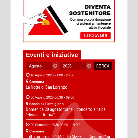
Eventi e iniziative
10 Agosto 2026 21:00 - 23:00
Cremona
La Notte di San Lorenzo
30 Agosto 2026 06:38 - 09:00
Bosco ex Parmigiano
Domenica 30 agosto torna il concerto all’alba
“Nessun Dorma”
20 Settembre 2026 09:00 - 14:00
Cremona
Tutto pronto per “LMC - La Mezza di Cremona” si