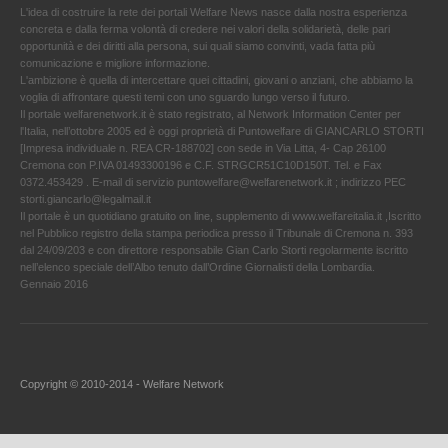
L'idea di costruire la rete dei portali Welfare News nasce dalla nostra esperienza
concreta e dalla ferma volontà di credere nei valori della solidarietà, delle pari
opportunità e dei diritti alla persona, sui quali siamo convinti, vada fatta più
comunicazione e migliore informazione.
L'ambizione è quella di intercettare quei cittadini, giovani o anziani, che abbiamo la
voglia di affrontare questi temi con uno sguardo lungo verso il futuro.
Il portale welfarenetwork.it è stato registrato, al Network Information Center per
l'Italia, nell’ottobre 2005 ed è oggi proprietà di Puntowelfare di GIANCARLO STORTI
[Impresa individuale n. REA CR-188702] con sede in Via Litta, 4- Cap 26100
Cremona con P.IVA 01493300196 e C.F. STRGCR51C10D150T. Tel. e Fax
0372.453429 . E-mail di servizio puntowelfare@welfarenetwork.it ; indirizzo PEC
storti.giancarlo@legalmail.it
Il portale è un quotidiano gratuito on line, supplemento di www.welfareitalia.it ,Iscritto
nel Pubblico registro della stampa periodica presso il Tribunale di Cremona n. 393
dal 24/09/203 e con direttore responsabile Gian Carlo Storti regolarmente iscritto
nell’elenco speciale dell’Albo tenuto dall’Ordine Giornalisti della Lombardia.
Gennaio 2016
Copyright © 2010-2014 - Welfare Network