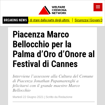
messo di stare dalla parte degli ultimi
BREAKING NEWS
Sicurezza I Giovani Democratici ribatton
Piacenza Marco
Bellocchio per la
Palma d’Oro d’Onore al
Festival di Cannes
Interviene l’assessore alla Cultura del Comune
di Piacenza Jonathan Papamarenghi a
felicitarsi con il grande maestro Marco
Bellocchio
Martedì 22 Giugno 2021
|
Scritto da
Redazione