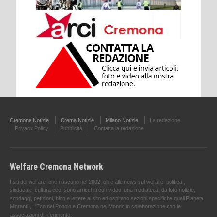
Cremona Notizie
Crema Notizie
Milano Notizie
La redazione
Privacy Policy
Pubblicità
Contatta la redazione
Welfare Cremona Network
I siti del welfare, che nascono nel 2002, oltre alle news sul welfare, politica ,
sindacale ,cultura ecc. sono arricchiti con video, una mediateca, da foto notizie,
sondaggi, petizioni, blog e lettere al sito ed ospitano sezioni specifiche quali Pianeta
Migranti , L'Eco del Popolo e Cremona nel Mondo in collaborazione con le
associazioni di riferimento.