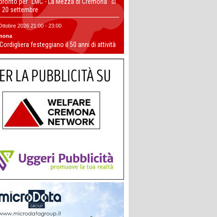
 pronto per “LMC - La Mezza di Cremona” si
il 20 settembre
Ottobre 2026 21:00 - 23:00
mona
 Cordigliera festeggiano il 50 anni di attività