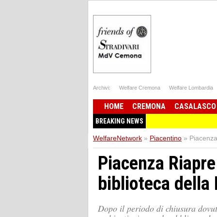
Archivi:
Welfare Cremona
Welfare Lombardia
HOME
CREMONA
CASALASCO
BREAKING NEWS
WelfareNetwork
»
Piacentino
»
Piacenza 
Piacenza Riapre 
biblioteca della
Dopo il periodo di chiusura dovuto