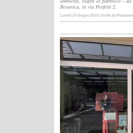
ambienti, riapre al pubblico – da
Besurica, in via Perfetti 2.
Lunedì 29 Giugno 2020
|
Scritto da
Redazion