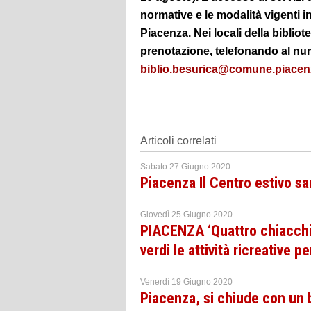
normative e le modalità vigenti i
Piacenza. Nei locali della bibliot
prenotazione, telefonando al nu
biblio.besurica@comune.piacenz
Articoli correlati
Sabato 27 Giugno 2020
Piacenza Il Centro estivo sa
Giovedì 25 Giugno 2020
PIACENZA ‘Quattro chiacchie
verdi le attività ricreative pe
Venerdì 19 Giugno 2020
Piacenza, si chiude con un bi