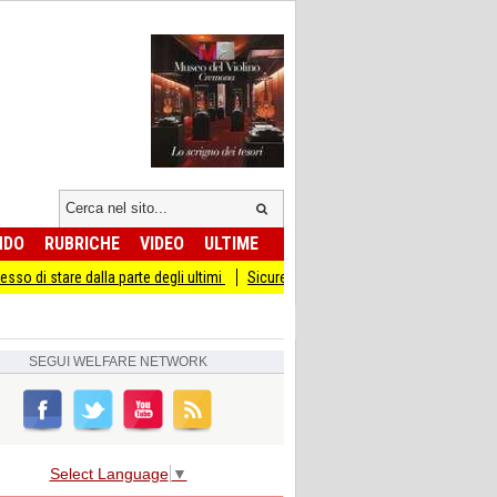
NDO
RUBRICHE
VIDEO
ULTIME
 dalla parte degli ultimi
Sicurezza I Giovani Democratici ribattono ai Giovani di
SEGUI
WELFARE NETWORK
Select Language
▼