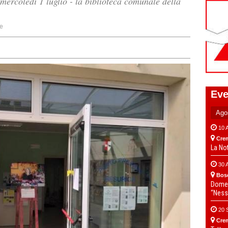
 mercoledì 1 luglio - la biblioteca comunale della
e
Eve
10 
Cre
La No
30 
Bos
Domen
“Ness
20 
Cre