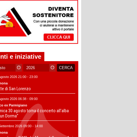
nti e iniziative
Agosto 2026 21:00 - 23:00
mona
tte di San Lorenzo
Agosto 2026 06:38 - 09:00
co ex Parmigiano
ica 30 agosto torna il concerto all’alba
un Dorma”
Settembre 2026 09:00 - 14:00
mona