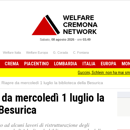
Sabato,
08 agosto 2026
-
ore
03.49
Welfare Italia
Welfare Europa
G. Corada
C. Fontana
CREMA
PIACENTINO
LOMBARDIA
ITALIA
EUROPA
MO
Guccini, Schlein: non ha mai smesso di stare
Riapre da mercoledì 1 luglio la biblioteca della Besurica
da mercoledì 1 luglio la
 Besurica
 ad alcuni lavori di ristrutturazione degli