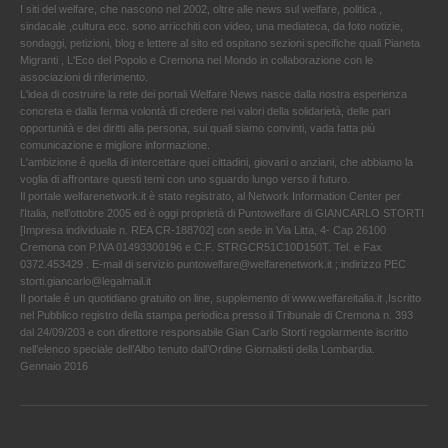
I siti del welfare, che nascono nel 2002, oltre alle news sul welfare, politica ,
sindacale ,cultura ecc. sono arricchiti con video, una mediateca, da foto notizie,
sondaggi, petizioni, blog e lettere al sito ed ospitano sezioni specifiche quali Pianeta
Migranti , L'Eco del Popolo e Cremona nel Mondo in collaborazione con le
associazioni di riferimento.
L'idea di costruire la rete dei portali Welfare News nasce dalla nostra esperienza
concreta e dalla ferma volontà di credere nei valori della solidarietà, delle pari
opportunità e dei diritti alla persona, sui quali siamo convinti, vada fatta più
comunicazione e migliore informazione.
L'ambizione è quella di intercettare quei cittadini, giovani o anziani, che abbiamo la
voglia di affrontare questi temi con uno sguardo lungo verso il futuro.
Il portale welfarenetwork.it è stato registrato, al Network Information Center per
l'Italia, nell’ottobre 2005 ed è oggi proprietà di Puntowelfare di GIANCARLO STORTI
[Impresa individuale n. REA CR-188702] con sede in Via Litta, 4- Cap 26100
Cremona con P.IVA 01493300196 e C.F. STRGCR51C10D150T. Tel. e Fax
0372.453429 . E-mail di servizio puntowelfare@welfarenetwork.it ; indirizzo PEC
storti.giancarlo@legalmail.it
Il portale è un quotidiano gratuito on line, supplemento di www.welfareitalia.it ,Iscritto
nel Pubblico registro della stampa periodica presso il Tribunale di Cremona n. 393
dal 24/09/203 e con direttore responsabile Gian Carlo Storti regolarmente iscritto
nell’elenco speciale dell’Albo tenuto dall’Ordine Giornalisti della Lombardia.
Gennaio 2016