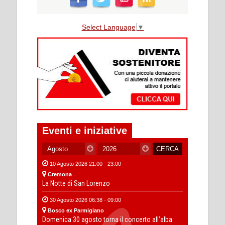
Select Language
▼
Eventi e iniziative
10 Agosto 2026 21:00 - 23:00
Cremona
La Notte di San Lorenzo
30 Agosto 2026 06:38 - 09:00
Bosco ex Parmigiano
Domenica 30 agosto torna il concerto all’alba