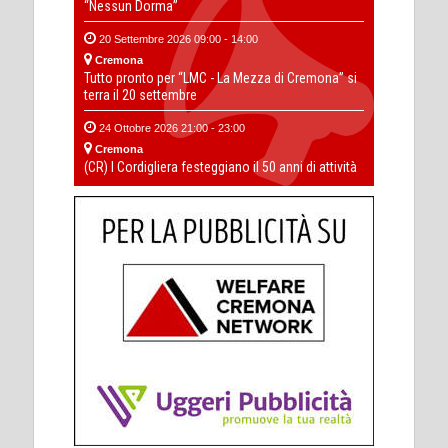
“Nessun Dorma”
20 Settembre 2026 09:00 - 14:00
Cremona
Tutto pronto per “LMC - La Mezza di Cremona” si
terra il 20 settembre
24 Ottobre 2026 21:00 - 23:00
Cremona
(CR) I Cordigliera festeggiano il 50 anni di attività