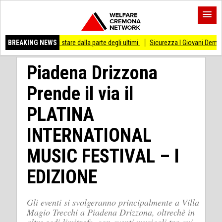
so di stare dalla parte degli ultimi
BREAKING NEWS
Sicurezza I Giovani Democratici ribattono ai
Piadena Drizzona
Prende il via il
PLATINA
INTERNATIONAL
MUSIC FESTIVAL – I
EDIZIONE
Gli eventi si svolgeranno principalmente a Villa
Magio Trecchi a Piadena Drizzona, oltrechè in