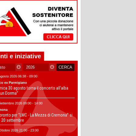
nti e iniziative
Agosto 2026 06:38 - 09:00
co ex Parmigiano
ica 30 agosto torna il concerto all’alba
un Dorma”
Settembre 2026 09:00 - 14:00
mona
 pronto per “LMC - La Mezza di Cremona” si
il 20 settembre
Ottobre 2026 21:00 - 23:00