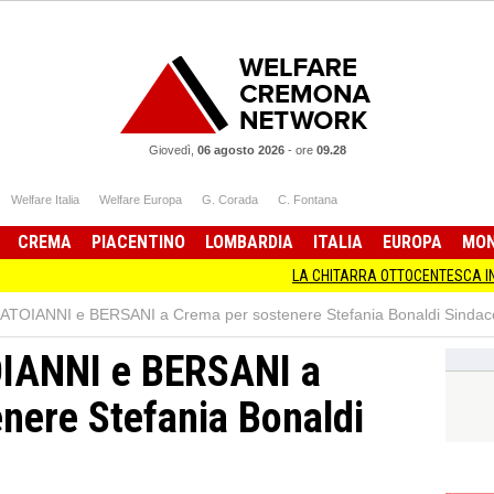
Giovedì,
06 agosto 2026
-
ore
09.28
Welfare Italia
Welfare Europa
G. Corada
C. Fontana
CREMA
PIACENTINO
LOMBARDIA
ITALIA
EUROPA
MO
LA CHITARRA OTTOCENTESCA IN MOSTRA A CR
ATOIANNI e BERSANI a Crema per sostenere Stefania Bonaldi Sindac
IANNI e BERSANI a
nere Stefania Bonaldi