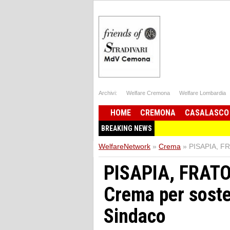
Archivi:
Welfare Cremona
Welfare Lombardia
HOME
CREMONA
CASALASCO
BREAKING NEWS
WelfareNetwork
»
Crema
»
PISAPIA, FR
PISAPIA, FRATO
Crema per soste
Sindaco