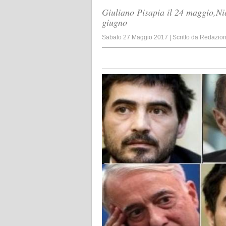
Giuliano Pisapia il 24 maggio,Nic
giugno
Sabato 27 Maggio 2017
|
Scritto da
Redazio