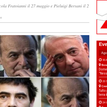
ola Fratoianni il 27 maggio e Pieluigi Bersani il 2
ne
Eve
30 
Bos
Domen
“Ness
20 
Cre
Tutto
terra 
24 