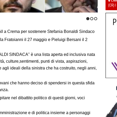
Cre
(CR) I
1
2
3
a Crema per sostenere Stefania Bonaldi Sindaco
a Fratoianni il 27 maggio e Pieluigi Bersani il 2
DI SINDACA" è una lista aperta ed inclusiva nata
à, culture,sentimenti, punti di vista, aspirazioni,
 agli ideali della sinistra che ha costruito, negli anni,
giovani che hanno deciso di spendersi in questa sfida
anza.
are nel dibattito politico di questi giorni, voci
ministrazione e di politica insieme a personaggi