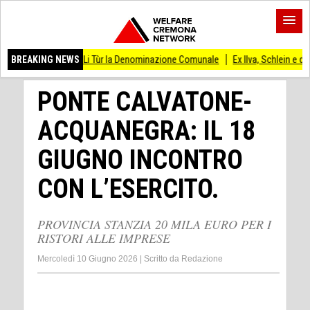
ola de Li Tùr la Denominazione Comunale
BREAKING NEWS
Ex Ilva, Schlein e delegazione Pd i
PONTE CALVATONE-
ACQUANEGRA: IL 18
GIUGNO INCONTRO
CON L’ESERCITO.
PROVINCIA STANZIA 20 MILA EURO PER I
RISTORI ALLE IMPRESE
Mercoledì 10 Giugno 2026
|
Scritto da
Redazione