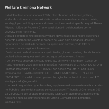
Welfare Cremona Network
I siti del welfare, che nascono nel 2002, oltre alle news sul welfare, politica ,
sindacale ,cultura ecc. sono arricchiti con video, una mediateca, da foto notizie,
sondaggi, petizioni, blog e lettere al sito ed ospitano sezioni specifiche quali Pianeta
Migranti , L'Eco del Popolo e Cremona nel Mondo in collaborazione con le
associazioni di riferimento.
L'idea di costruire la rete dei portali Welfare News nasce dalla nostra esperienza
concreta e dalla ferma volontà di credere nei valori della solidarietà, delle pari
opportunità e dei diritti alla persona, sui quali siamo convinti, vada fatta più
comunicazione e migliore informazione.
L'ambizione è quella di intercettare quei cittadini, giovani o anziani, che abbiamo la
voglia di affrontare questi temi con uno sguardo lungo verso il futuro.
Il portale welfarenetwork.it è stato registrato, al Network Information Center per
l'Italia, nell’ottobre 2005 ed è oggi proprietà di Puntowelfare di GIANCARLO STORTI
[Impresa individuale n. REA CR-188702] con sede in Via Litta, 4- Cap 26100
Cremona con P.IVA 01493300196 e C.F. STRGCR51C10D150T. Tel. e Fax
0372.453429 . E-mail di servizio puntowelfare@welfarenetwork.it ; indirizzo PEC
storti.giancarlo@legalmail.it
Il portale è un quotidiano gratuito on line, supplemento di www.welfareitalia.it ,Iscritto
nel Pubblico registro della stampa periodica presso il Tribunale di Cremona n. 393
dal 24/09/203 e con direttore responsabile Gian Carlo Storti regolarmente iscritto
nell’elenco speciale dell’Albo tenuto dall’Ordine Giornalisti della Lombardia.
Gennaio 2016