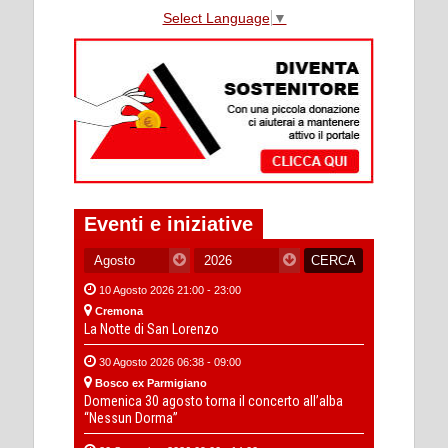
Select Language
▼
Eventi e iniziative
10 Agosto 2026 21:00 - 23:00
Cremona
La Notte di San Lorenzo
30 Agosto 2026 06:38 - 09:00
Bosco ex Parmigiano
Domenica 30 agosto torna il concerto all’alba
“Nessun Dorma”