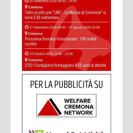
20 Settembre 2026 09:00 - 14:00
Cremona
Tutto pronto per “LMC - La Mezza di Cremona” si
terra il 20 settembre
27 Settembre 2026 09:00 - 27 Agosto 2026 19:00
Cremona
Prossima fermata Volontariato' :100 realtà
iscritte
24 Ottobre 2026 21:00 - 23:00
Cremona
(CR) I Cordigliera festeggiano il 50 anni di attività