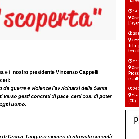
“Ness
14 
Cre
L'eve
20 
Cre
Tutto
terra 
27 
Cre
a e il nostro presidente Vincenzo Cappelli
Pross
iscrit
ceri:
 da guerre e violenze l'avvicinarsi della Santa
24 
Cre
 verso gesti concreti di pace, certi così di poter
(CR) I
d ogni uomo.
 di Crema, l'augurio sincero di ritrovata serenità".