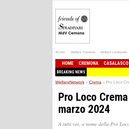
Archivi:
Welfare Cremona
Welfare Lombardia
HOME
CREMONA
CASALASCO
BREAKING NEWS
WelfareNetwork
»
Crema
»
Pro Loco Cr
Pro Loco Crema 
marzo 2024
A tutti voi, a nome della Pro Loco