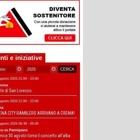
nti e iniziative
Agosto 2026 21:00 - 23:00
mona
tte di San Lorenzo
Agosto 2026 21:00 - 23:00
ma
DENA CITY RAMBLERS ARRIVANO A CREMA!
Agosto 2026 06:38 - 09:00
co ex Parmigiano
ica 30 agosto torna il concerto all’alba