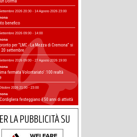
un Dorma”
Settembre 2026 20:30 - 14 Agosto 2026 23:00
mona
nto benefico
Settembre 2026 09:00 - 14:00
mona
 pronto per “LMC - La Mezza di Cremona” si
il 20 settembre
Settembre 2026 09:00 - 27 Agosto 2026 19:00
mona
ima fermata Volontariato' :100 realtà
te
Ottobre 2026 21:00 - 23:00
mona
 Cordigliera festeggiano il 50 anni di attività