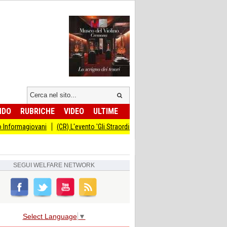
NDO
RUBRICHE
VIDEO
ULTIME
ovani
(CR) L'evento 'Gli Straordinari' con Carlo Cracco anticipato al 14 settem
SEGUI
WELFARE NETWORK
Select Language
▼