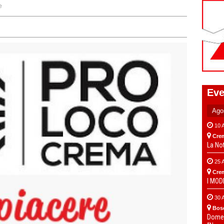
e
Eve
10 
Cre
La No
25 
Cre
I MO
30 
Bos
Domen