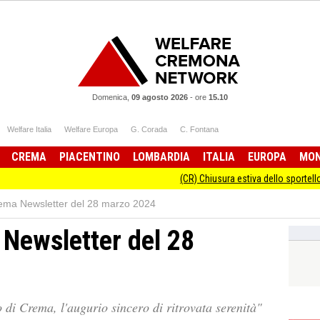
Domenica,
09 agosto 2026
-
ore
15.10
Welfare Italia
Welfare Europa
G. Corada
C. Fontana
CREMA
PIACENTINO
LOMBARDIA
ITALIA
EUROPA
MO
(CR) Chiusura estiva dello sportello Informagi
ema Newsletter del 28 marzo 2024
Newsletter del 28
 di Crema, l'augurio sincero di ritrovata serenità"