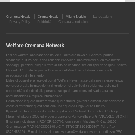
Cremona Notizie
Crema Notizie
Milano Notizie
La redazione
Privacy Policy
Pubblicità
Contatta la redazione
Welfare Cremona Network
I siti del welfare, che nascono nel 2002, oltre alle news sul welfare, politica ,
sindacale ,cultura ecc. sono arricchiti con video, una mediateca, da foto notizie,
sondaggi, petizioni, blog e lettere al sito ed ospitano sezioni specifiche quali Pianeta
Migranti , L'Eco del Popolo e Cremona nel Mondo in collaborazione con le
associazioni di riferimento.
L'idea di costruire la rete dei portali Welfare News nasce dalla nostra esperienza
concreta e dalla ferma volontà di credere nei valori della solidarietà, delle pari
opportunità e dei diritti alla persona, sui quali siamo convinti, vada fatta più
comunicazione e migliore informazione.
L'ambizione è quella di intercettare quei cittadini, giovani o anziani, che abbiamo la
voglia di affrontare questi temi con uno sguardo lungo verso il futuro.
Il portale welfarenetwork.it è stato registrato, al Network Information Center per
l'Italia, nell’ottobre 2005 ed è oggi proprietà di Puntowelfare di GIANCARLO STORTI
[Impresa individuale n. REA CR-188702] con sede in Via Litta, 4- Cap 26100
Cremona con P.IVA 01493300196 e C.F. STRGCR51C10D150T. Tel. e Fax
0372.453429 . E-mail di servizio puntowelfare@welfarenetwork.it ; indirizzo PEC