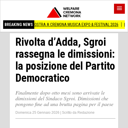
A IN MOSTRA A CREMONA MUSICA EXPO & FESTIVAL 2026
BREAKING NEWS
Edilizia lombard
Rivolta d’Adda, Sgroi
rassegna le dimissioni:
la posizione del Partito
Democratico
Finalmente dopo otto mesi sono arrivate le
dimissioni del Sindaco Sgroi. Dimissioni che
pongono fine ad una brutta pagina per il paese
Domenica 25 Gennaio 2026
|
Scritto da
Redazione