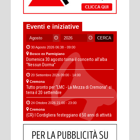
Eventi e iniziative
30 Agosto 2026 06:38 - 09:00
Bosco ex Parmigiano
Domenica 30 agosto torna il concerto all’alba
“Nessun Dorma”
20 Settembre 2026 09:00 - 14:00
Cremona
Tutto pronto per “LMC - La Mezza di Cremona” si
terra il 20 settembre
24 Ottobre 2026 21:00 - 23:00
Cremona
(CR) I Cordigliera festeggiano il 50 anni di attività