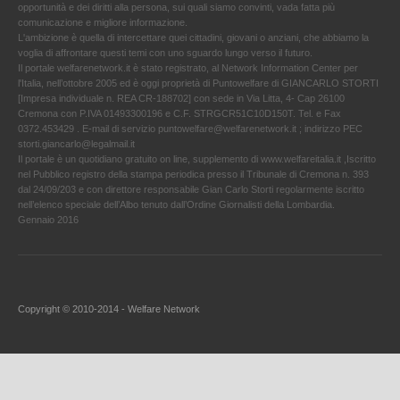
opportunità e dei diritti alla persona, sui quali siamo convinti, vada fatta più
comunicazione e migliore informazione.
L'ambizione è quella di intercettare quei cittadini, giovani o anziani, che abbiamo la
voglia di affrontare questi temi con uno sguardo lungo verso il futuro.
Il portale welfarenetwork.it è stato registrato, al Network Information Center per
l'Italia, nell’ottobre 2005 ed è oggi proprietà di Puntowelfare di GIANCARLO STORTI
[Impresa individuale n. REA CR-188702] con sede in Via Litta, 4- Cap 26100
Cremona con P.IVA 01493300196 e C.F. STRGCR51C10D150T. Tel. e Fax
0372.453429 . E-mail di servizio puntowelfare@welfarenetwork.it ; indirizzo PEC
storti.giancarlo@legalmail.it
Il portale è un quotidiano gratuito on line, supplemento di www.welfareitalia.it ,Iscritto
nel Pubblico registro della stampa periodica presso il Tribunale di Cremona n. 393
dal 24/09/203 e con direttore responsabile Gian Carlo Storti regolarmente iscritto
nell’elenco speciale dell’Albo tenuto dall’Ordine Giornalisti della Lombardia.
Gennaio 2016
Copyright © 2010-2014 - Welfare Network