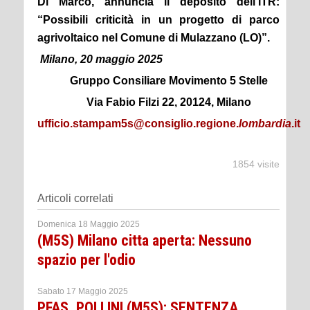
Di Marco, annuncia il deposito dell’ITR:
“Possibili criticità in un progetto di parco
agrivoltaico nel Comune di Mulazzano (LO)”.
Milano, 20 maggio 2025
Gruppo Consiliare Movimento 5 Stelle
Via Fabio Filzi 22, 20124, Milano
ufficio.stampam5s@consiglio.regione.
lombardia
.it
1854 visite
Articoli correlati
Domenica 18 Maggio 2025
(M5S) Milano citta aperta: Nessuno
spazio per l'odio
Sabato 17 Maggio 2025
PFAS, POLLINI (M5S): SENTENZA