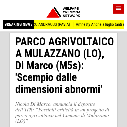
VINCENZO ANDRAOUS (PAVIA)
BREAKING NEWS
Amnesty Anche a luglio tanti successi ed ingiu
PARCO AGRIVOLTAICO
A MULAZZANO (LO),
Di Marco (M5s):
'Scempio dalle
dimensioni abnormi'
Nicola Di Marco, annuncia il deposito
dell’ITR: “Possibili criticità in un progetto di
parco agrivoltaico nel Comune di Mulazzano
(LO)”