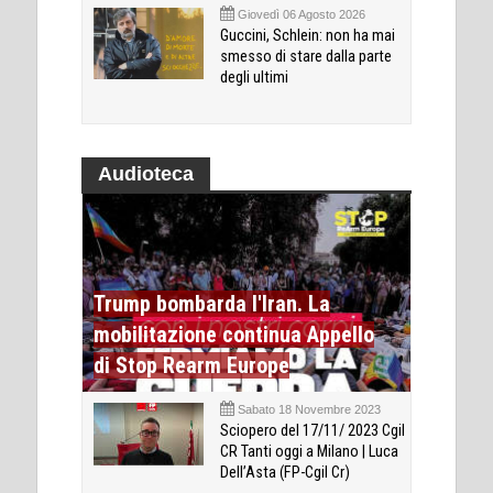
Giovedì 06 Agosto 2026
Guccini, Schlein: non ha mai
smesso di stare dalla parte
degli ultimi
Audioteca
Trump bombarda l'Iran. La
mobilitazione continua Appello
di Stop Rearm Europe
Sabato 18 Novembre 2023
Sciopero del 17/11/ 2023 Cgil
CR Tanti oggi a Milano | Luca
Dell’Asta (FP-Cgil Cr)