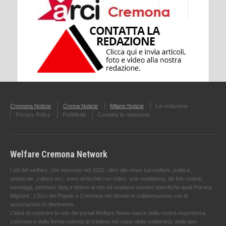
Cremona Notizie
Crema Notizie
Milano Notizie
La redazione
Privacy Policy
Pubblicità
Contatta la redazione
Welfare Cremona Network
I siti del welfare, che nascono nel 2002, oltre alle news sul welfare, politica ,
sindacale ,cultura ecc. sono arricchiti con video, una mediateca, da foto notizie,
sondaggi, petizioni, blog e lettere al sito ed ospitano sezioni specifiche quali Pianeta
Migranti , L'Eco del Popolo e Cremona nel Mondo in collaborazione con le
associazioni di riferimento.
L'idea di costruire la rete dei portali Welfare News nasce dalla nostra esperienza
concreta e dalla ferma volontà di credere nei valori della solidarietà, delle pari