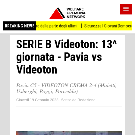
are dalla parte degli ultimi
BREAKING NEWS
Sicurezza I Giovani Democratici ribattono ai Giovani
SERIE B Videoton: 13^
giornata - Pavia vs
Videoton
Pavia C5 - VIDEOTON CREMA 2-4 (Maietti,
Usberghi, Poggi, Porceddu)
Giovedì 19 Gennaio 2023
|
Scritto da
Redazione