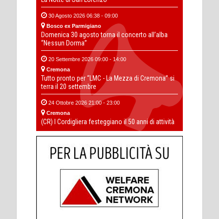
30 Agosto 2026 06:38 - 09:00
Bosco ex Parmigiano
Domenica 30 agosto torna il concerto all’alba
“Nessun Dorma”
20 Settembre 2026 09:00 - 14:00
Cremona
Tutto pronto per “LMC - La Mezza di Cremona” si
terra il 20 settembre
24 Ottobre 2026 21:00 - 23:00
Cremona
(CR) I Cordigliera festeggiano il 50 anni di attività