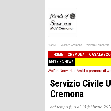
Archivi:
Welfare Cremona
Welfare Lombardia
HOME
CREMONA
CASALASCO
BREAKING NEWS
WelfareNetwork
»
Amici e partners di w
Servizio Civile 
Cremona
hai tempo fino al 15 febbraio 202