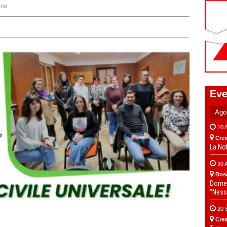
one
Eve
10 
Cre
La No
30 
Bos
Domen
“Ness
20 
Cre