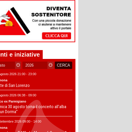
nti e iniziative
Agosto 2026 21:00 - 23:00
mona
tte di San Lorenzo
Agosto 2026 06:38 - 09:00
co ex Parmigiano
ica 30 agosto torna il concerto all’alba
un Dorma”
Settembre 2026 09:00 - 14:00
mona