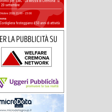
 pronto per “LMC - La Mezza di Cremona” si
il 20 settembre
Ottobre 2026 21:00 - 23:00
mona
 Cordigliera festeggiano il 50 anni di attività