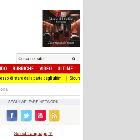
NDO
RUBRICHE
VIDEO
ULTIME
la parte degli ultimi
Sicurezza I Giovani Democratici ribattono ai Giovani di Frat
mona
SEGUI
WELFARE NETWORK
Select Language
▼