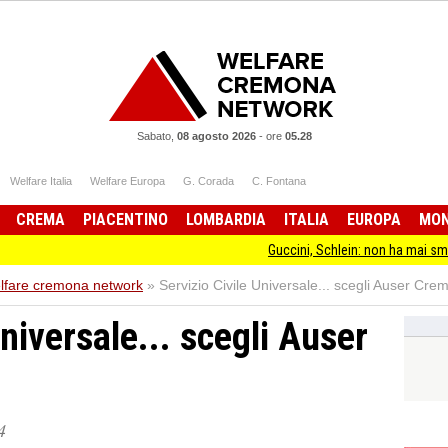
Sabato,
08 agosto 2026
-
ore
05.28
Welfare Italia
Welfare Europa
G. Corada
C. Fontana
CREMA
PIACENTINO
LOMBARDIA
ITALIA
EUROPA
MO
Guccini, Schlein: non ha mai smesso di stare dal
elfare cremona network
»
Servizio Civile Universale... scegli Auser Cre
Universale... scegli Auser
4