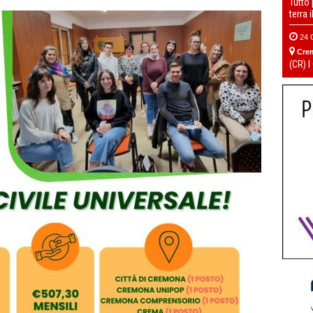
Tutto
terra 
24 
Cre
(CR) I