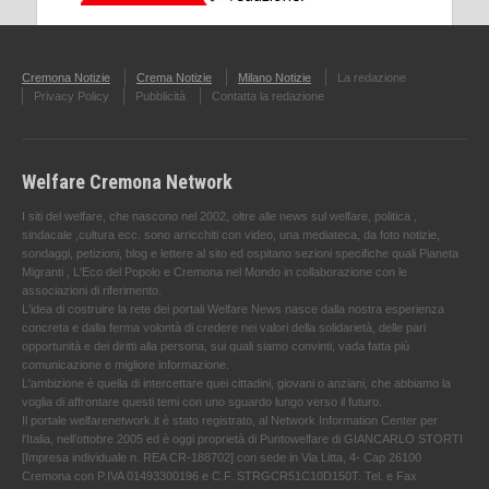
Cremona Notizie
Crema Notizie
Milano Notizie
La redazione
Privacy Policy
Pubblicità
Contatta la redazione
Welfare Cremona Network
I siti del welfare, che nascono nel 2002, oltre alle news sul welfare, politica ,
sindacale ,cultura ecc. sono arricchiti con video, una mediateca, da foto notizie,
sondaggi, petizioni, blog e lettere al sito ed ospitano sezioni specifiche quali Pianeta
Migranti , L'Eco del Popolo e Cremona nel Mondo in collaborazione con le
associazioni di riferimento.
L'idea di costruire la rete dei portali Welfare News nasce dalla nostra esperienza
concreta e dalla ferma volontà di credere nei valori della solidarietà, delle pari
opportunità e dei diritti alla persona, sui quali siamo convinti, vada fatta più
comunicazione e migliore informazione.
L'ambizione è quella di intercettare quei cittadini, giovani o anziani, che abbiamo la
voglia di affrontare questi temi con uno sguardo lungo verso il futuro.
Il portale welfarenetwork.it è stato registrato, al Network Information Center per
l'Italia, nell’ottobre 2005 ed è oggi proprietà di Puntowelfare di GIANCARLO STORTI
[Impresa individuale n. REA CR-188702] con sede in Via Litta, 4- Cap 26100
Cremona con P.IVA 01493300196 e C.F. STRGCR51C10D150T. Tel. e Fax