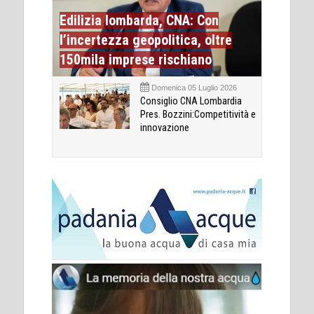
Edilizia lombarda, CNA: Con
l’incertezza geopolitica, oltre
150mila imprese rischiano
Domenica 05 Luglio 2026
Consiglio CNA Lombardia
Pres. Bozzini:Competitività e
innovazione