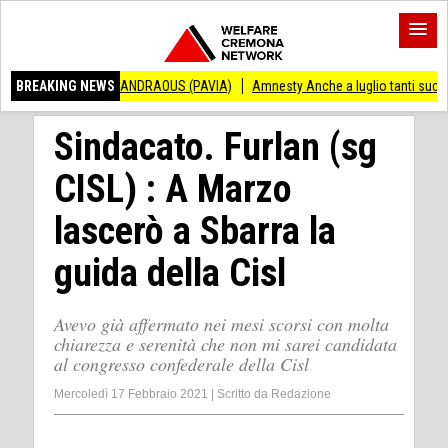
NCENZO ANDRAOUS (PAVIA)
BREAKING NEWS
Amnesty Anche a luglio tanti successi ed ingiust
Sindacato. Furlan (sg
CISL) : A Marzo
lascerò a Sbarra la
guida della Cisl
Avevo già affermato nei mesi scorsi con molta
chiarezza e serenità che non mi sarei candidata
al congresso confederale della Cisl
Mercoledì 17 Febbraio 2021
|
Scritto da
Redazione