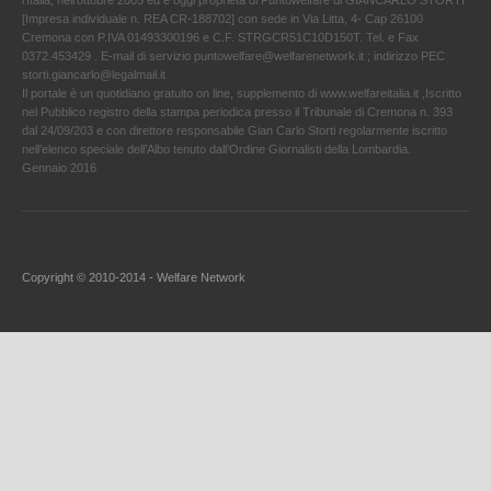
l'Italia, nell’ottobre 2005 ed è oggi proprietà di Puntowelfare di GIANCARLO STORTI
[Impresa individuale n. REA CR-188702] con sede in Via Litta, 4- Cap 26100
Cremona con P.IVA 01493300196 e C.F. STRGCR51C10D150T. Tel. e Fax
0372.453429 . E-mail di servizio puntowelfare@welfarenetwork.it ; indirizzo PEC
storti.giancarlo@legalmail.it
Il portale è un quotidiano gratuito on line, supplemento di www.welfareitalia.it ,Iscritto
nel Pubblico registro della stampa periodica presso il Tribunale di Cremona n. 393
dal 24/09/203 e con direttore responsabile Gian Carlo Storti regolarmente iscritto
nell’elenco speciale dell’Albo tenuto dall’Ordine Giornalisti della Lombardia.
Gennaio 2016
Copyright © 2010-2014 - Welfare Network