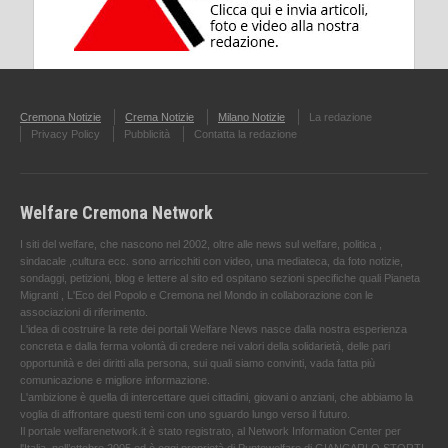
Cremona Notizie
Crema Notizie
Milano Notizie
La redazione
Privacy Policy
Pubblicità
Contatta la redazione
Welfare Cremona Network
I siti del welfare, che nascono nel 2002, oltre alle news sul welfare, politica ,
sindacale ,cultura ecc. sono arricchiti con video, una mediateca, da foto notizie,
sondaggi, petizioni, blog e lettere al sito ed ospitano sezioni specifiche quali Pianeta
Migranti , L'Eco del Popolo e Cremona nel Mondo in collaborazione con le
associazioni di riferimento.
L'idea di costruire la rete dei portali Welfare News nasce dalla nostra esperienza
concreta e dalla ferma volontà di credere nei valori della solidarietà, delle pari
opportunità e dei diritti alla persona, sui quali siamo convinti, vada fatta più
comunicazione e migliore informazione.
L'ambizione è quella di intercettare quei cittadini, giovani o anziani, che abbiamo la
voglia di affrontare questi temi con uno sguardo lungo verso il futuro.
Il portale welfarenetwork.it è stato registrato, al Network Information Center per