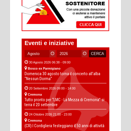
Eventi e iniziative
30 Agosto 2026 06:38 - 09:00
Bosco ex Parmigiano
Domenica 30 agosto torna il concerto all’alba
“Nessun Dorma”
20 Settembre 2026 09:00 - 14:00
Cremona
Tutto pronto per “LMC - La Mezza di Cremona” si
terra il 20 settembre
24 Ottobre 2026 21:00 - 23:00
Cremona
(CR) I Cordigliera festeggiano il 50 anni di attività