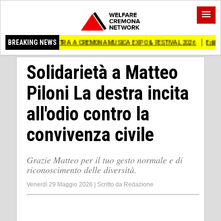
MOSTRA A CREMONA MUSICA EXPO & FESTIVAL 2026
BREAKING NEWS
Edilizia lombarda, CNA
Solidarietà a Matteo
Piloni La destra incita
all'odio contro la
convivenza civile
Grazie Matteo per il tuo gesto normale e di
riconoscimento delle diversità.
Venerdì 29 Maggio 2026
|
Scritto da
Redazione