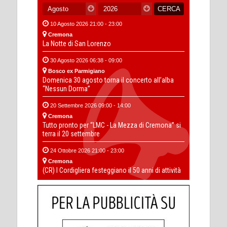
10 Agosto 2026 21:00 - 23:00
Cremona
La Notte di San Lorenzo
30 Agosto 2026 06:38 - 09:00
Bosco ex Parmigiano
Domenica 30 agosto torna il concerto all’alba
“Nessun Dorma”
20 Settembre 2026 09:00 - 14:00
Cremona
Tutto pronto per “LMC - La Mezza di Cremona” si
terra il 20 settembre
24 Ottobre 2026 21:00 - 23:00
Cremona
(CR) I Cordigliera festeggiano il 50 anni di attività