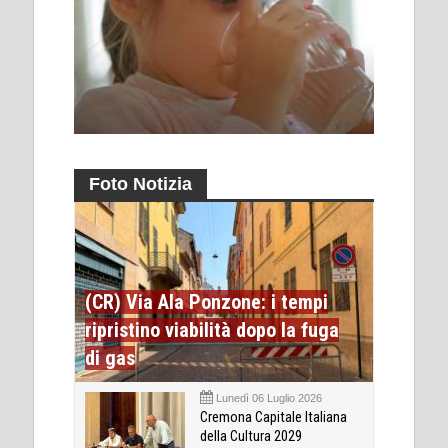
Foto Notizia
(CR) Via Ala Ponzone: i tempi
ripristino viabilità dopo la fuga
di gas
Lunedì 06 Luglio 2026
Cremona Capitale Italiana
della Cultura 2029