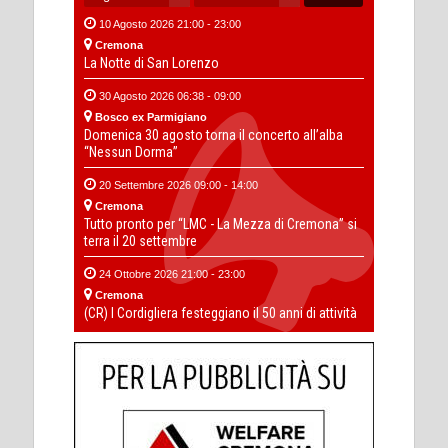
10 Agosto 2026 21:00 - 23:00
Cremona
La Notte di San Lorenzo
30 Agosto 2026 06:38 - 09:00
Bosco ex Parmigiano
Domenica 30 agosto torna il concerto all’alba
“Nessun Dorma”
20 Settembre 2026 09:00 - 14:00
Cremona
Tutto pronto per “LMC - La Mezza di Cremona” si
terra il 20 settembre
24 Ottobre 2026 21:00 - 23:00
Cremona
(CR) I Cordigliera festeggiano il 50 anni di attività