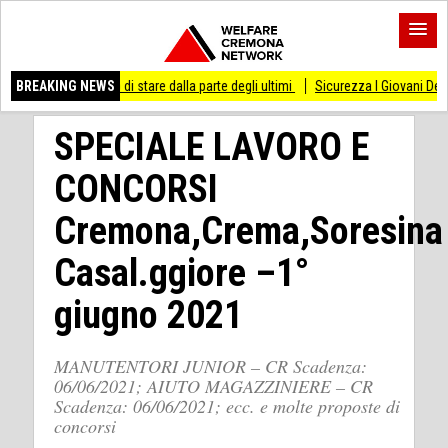
esso di stare dalla parte degli ultimi
BREAKING NEWS
Sicurezza I Giovani Democratici ribattono 
SPECIALE LAVORO E
CONCORSI
Cremona,Crema,Soresina
Casal.ggiore –1°
giugno 2021
MANUTENTORI JUNIOR – CR Scadenza:
06/06/2021; AIUTO MAGAZZINIERE – CR
Scadenza: 06/06/2021; ecc. e molte proposte di
concorsi