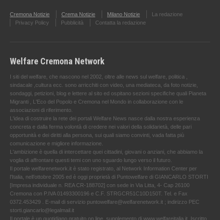
Cremona Notizie
Crema Notizie
Milano Notizie
La redazione
Privacy Policy
Pubblicità
Contatta la redazione
Welfare Cremona Network
I siti del welfare, che nascono nel 2002, oltre alle news sul welfare, politica ,
sindacale ,cultura ecc. sono arricchiti con video, una mediateca, da foto notizie,
sondaggi, petizioni, blog e lettere al sito ed ospitano sezioni specifiche quali Pianeta
Migranti , L'Eco del Popolo e Cremona nel Mondo in collaborazione con le
associazioni di riferimento.
L'idea di costruire la rete dei portali Welfare News nasce dalla nostra esperienza
concreta e dalla ferma volontà di credere nei valori della solidarietà, delle pari
opportunità e dei diritti alla persona, sui quali siamo convinti, vada fatta più
comunicazione e migliore informazione.
L'ambizione è quella di intercettare quei cittadini, giovani o anziani, che abbiamo la
voglia di affrontare questi temi con uno sguardo lungo verso il futuro.
Il portale welfarenetwork.it è stato registrato, al Network Information Center per
l'Italia, nell’ottobre 2005 ed è oggi proprietà di Puntowelfare di GIANCARLO STORTI
[Impresa individuale n. REA CR-188702] con sede in Via Litta, 4- Cap 26100
Cremona con P.IVA 01493300196 e C.F. STRGCR51C10D150T. Tel. e Fax
0372.453429 . E-mail di servizio puntowelfare@welfarenetwork.it ; indirizzo PEC
storti.giancarlo@legalmail.it
Il portale è un quotidiano gratuito on line, supplemento di www.welfareitalia.it ,Iscritto