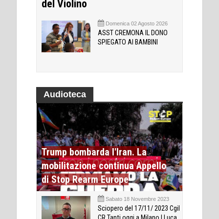
del Violino
Domenica 02 Agosto 2026
ASST CREMONA IL DONO
SPIEGATO AI BAMBINI
Audioteca
Trump bombarda l'Iran. La
mobilitazione continua Appello
di Stop Rearm Europe
Sabato 18 Novembre 2023
Sciopero del 17/11/ 2023 Cgil
CR Tanti oggi a Milano | Luca