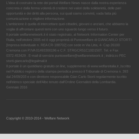
L'idea di costruire la rete dei portali Welfare News nasce dalla nostra esperienza
concreta e dalla ferma volontà di credere nei valori della solidarietà, delle pari
opportunità e dei diritti alla persona, sui quali siamo convinti, vada fatta più
comunicazione e migliore informazione.
L'ambizione è quella di intercettare quei cittadini, giovani o anziani, che abbiamo la
voglia di affrontare questi temi con uno sguardo lungo verso il futuro.
Il portale welfarenetwork.it è stato registrato, al Network Information Center per
l'Italia, nell’ottobre 2005 ed è oggi proprietà di Puntowelfare di GIANCARLO STORTI
[Impresa individuale n. REA CR-188702] con sede in Via Litta, 4- Cap 26100
Cremona con P.IVA 01493300196 e C.F. STRGCR51C10D150T. Tel. e Fax
0372.453429 . E-mail di servizio puntowelfare@welfarenetwork.it ; indirizzo PEC
storti.giancarlo@legalmail.it
Il portale è un quotidiano gratuito on line, supplemento di www.welfareitalia.it ,Iscritto
nel Pubblico registro della stampa periodica presso il Tribunale di Cremona n. 393
dal 24/09/203 e con direttore responsabile Gian Carlo Storti regolarmente iscritto
nell’elenco speciale dell’Albo tenuto dall’Ordine Giornalisti della Lombardia.
Gennaio 2016
Copyright © 2010-2014 - Welfare Network