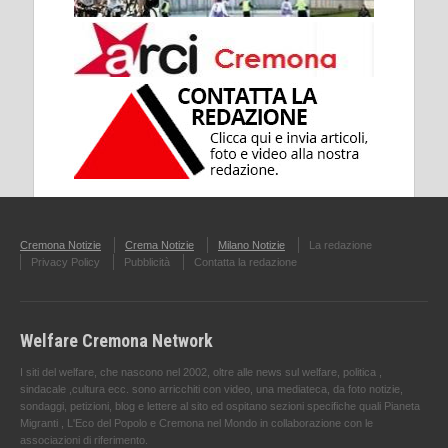
Cremona Notizie
Crema Notizie
Milano Notizie
La redazione
Privacy Policy
Pubblicità
Contatta la redazione
Welfare Cremona Network
I siti del welfare, che nascono nel 2002, oltre alle news sul welfare, politica ,
sindacale ,cultura ecc. sono arricchiti con video, una mediateca, da foto notizie,
sondaggi, petizioni, blog e lettere al sito ed ospitano sezioni specifiche quali Pianeta
Migranti , L'Eco del Popolo e Cremona nel Mondo in collaborazione con le
associazioni di riferimento.