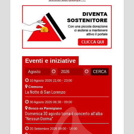
Eventi e iniziative
10 Agosto 2026 21:00 - 23:00
Cremona
La Notte di San Lorenzo
30 Agosto 2026 06:38 - 09:00
Bosco ex Parmigiano
Domenica 30 agosto torna il concerto all’alba
“Nessun Dorma”
20 Settembre 2026 09:00 - 14:00