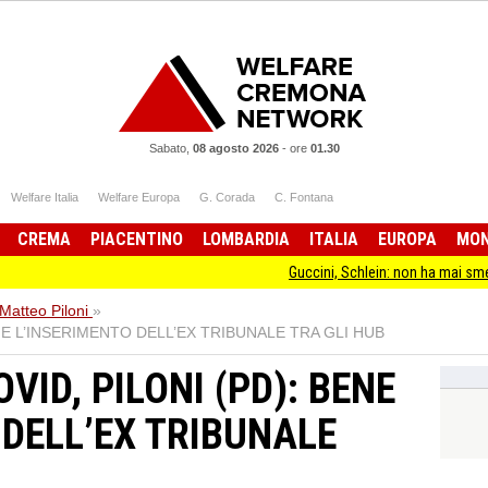
Sabato,
08 agosto 2026
-
ore
01.30
Welfare Italia
Welfare Europa
G. Corada
C. Fontana
CREMA
PIACENTINO
LOMBARDIA
ITALIA
EUROPA
MO
Guccini, Schlein: non ha mai smesso di stare 
Matteo Piloni
»
ENE L’INSERIMENTO DELL’EX TRIBUNALE TRA GLI HUB
VID, PILONI (PD): BENE
 DELL’EX TRIBUNALE