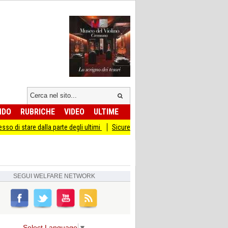
NDO
RUBRICHE
VIDEO
ULTIME
dalla parte degli ultimi
Sicurezza I Giovani Democratici ribattono ai Giovani di 
SEGUI
WELFARE NETWORK
Select Language
▼