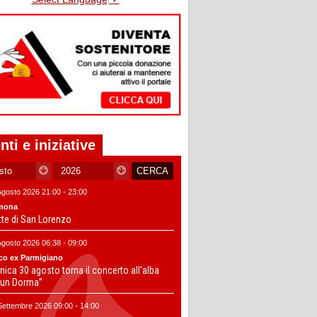
nti e iniziative
Agosto 2026 21:00 - 23:00
mona
tte di San Lorenzo
Agosto 2026 06:38 - 09:00
co ex Parmigiano
ica 30 agosto torna il concerto all’alba
un Dorma”
Settembre 2026 09:00 - 14:00