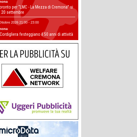
mona
 pronto per “LMC - La Mezza di Cremona” si
il 20 settembre
Ottobre 2026 21:00 - 23:00
mona
 Cordigliera festeggiano il 50 anni di attività