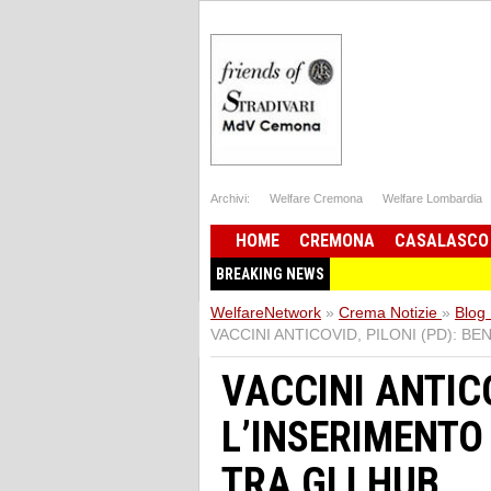
Archivi:
Welfare Cremona
Welfare Lombardia
HOME
CREMONA
CASALASCO
BREAKING NEWS
WelfareNetwork
»
Crema Notizie
»
Blog 
VACCINI ANTICOVID, PILONI (PD): B
VACCINI ANTICO
L’INSERIMENTO
TRA GLI HUB