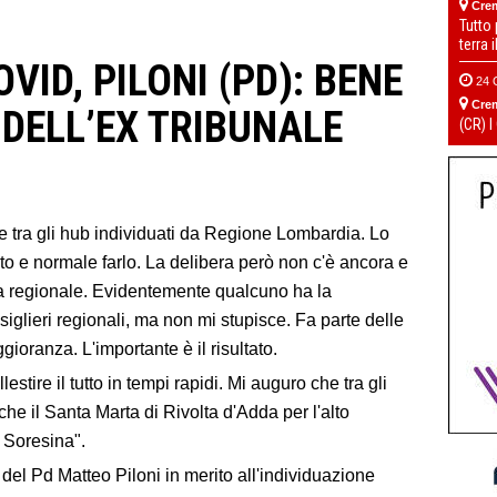
Cre
Tutto
terra 
VID, PILONI (PD): BENE
24 
Cre
 DELL’EX TRIBUNALE
(CR) I
le tra gli hub individuati da Regione Lombardia. Lo
to e normale farlo. La delibera però non c'è ancora e
a regionale. Evidentemente qualcuno ha la
siglieri regionali, ma non mi stupisce. Fa parte delle
ioranza. L'importante è il risultato.
stire il tutto in tempi rapidi. Mi auguro che tra gli
e il Santa Marta di Rivolta d'Adda per l'alto
 Soresina".
 del Pd Matteo Piloni in merito all'individuazione