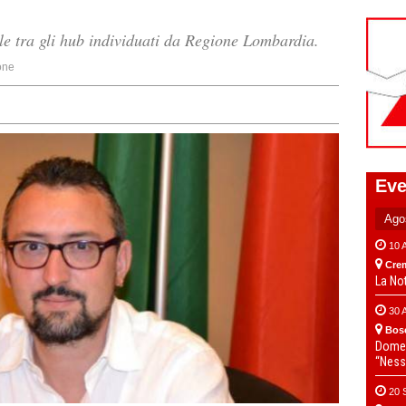
ale tra gli hub individuati da Regione Lombardia.
one
Eve
10 
Cre
La No
30 
Bos
Domen
“Ness
20 