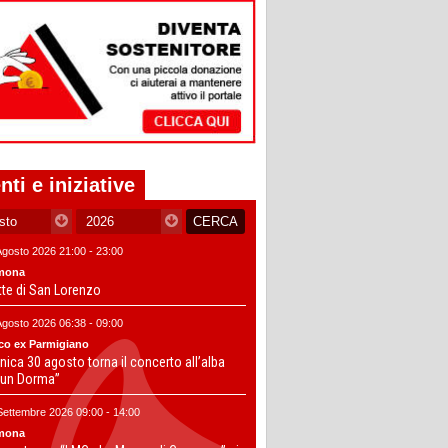
nti e iniziative
Agosto 2026 21:00 - 23:00
mona
tte di San Lorenzo
Agosto 2026 06:38 - 09:00
co ex Parmigiano
ica 30 agosto torna il concerto all’alba
un Dorma”
Settembre 2026 09:00 - 14:00
mona