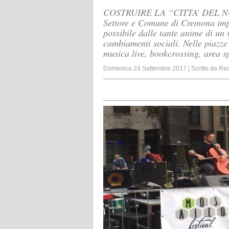
COSTRUIRE LA “CITTA’ DEL NOI
Settore e Comune di Cremona impe
possibile dalle tante anime di un
cambiamenti sociali. Nelle piazze
musica live, bookcrossing, area s
Domenica 24 Settembre 2017
|
Scritto da
Red