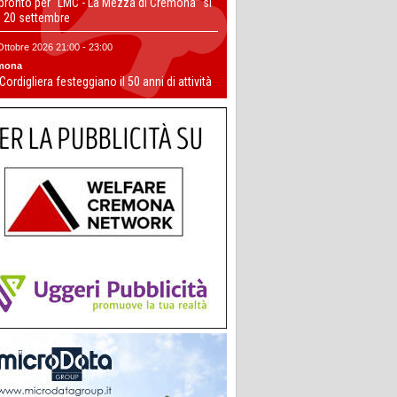
 pronto per “LMC - La Mezza di Cremona” si
il 20 settembre
Ottobre 2026 21:00 - 23:00
mona
 Cordigliera festeggiano il 50 anni di attività