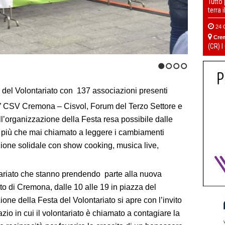
Tutto
terra 
24 
Cre
(CR) I
1
2
3
4
 del Volontariato con 137 associazioni presenti
SV Cremona – Cisvol, Forum del Terzo Settore e
organizzazione della Festa resa possibile dalle
i più che mai chiamato a leggere i cambiamenti
zione solidale con show cooking, musica live,
tariato che stanno prendendo parte alla nuova
to di Cremona, dalle 10 alle 19 in piazza del
ne della Festa del Volontariato si apre con l’invito
pazio in cui il volontariato è chiamato a contagiare la