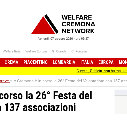
Venerdì,
07 agosto 2026
-
ore
09.37
Welfare Italia
Welfare Europa
G. Corada
C. Fontana
CREMA
PIACENTINO
LOMBARDIA
ITALIA
EUROPA
MO
Guccini, Schlein: non ha mai smesso di stare 
 breve
»
A Cremona è in corso la 26° Festa del Volontariato con 137 ass
corso la 26° Festa del
n 137 associazioni