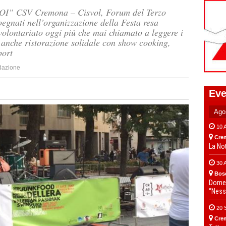
” CSV Cremona – Cisvol, Forum del Terzo
gnati nell’organizzazione della Festa resa
 volontariato oggi più che mai chiamato a leggere i
 anche ristorazione solidale con show cooking,
port
azione
Eve
10 
Cre
La No
30 
Bos
Domen
“Ness
20 
Cre