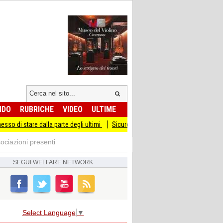
NDO
RUBRICHE
VIDEO
ULTIME
dalla parte degli ultimi
Sicurezza I Giovani Democratici ribattono ai Giovani di 
ociazioni presenti
SEGUI
WELFARE NETWORK
Select Language
▼