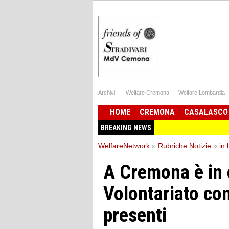
Archivi:
Welfare Cremona
Welfare Lombardia
HOME
CREMONA
CASALASCO
BREAKING NEWS
WelfareNetwork
»
Rubriche Notizie
»
in
A Cremona è in 
Volontariato co
presenti