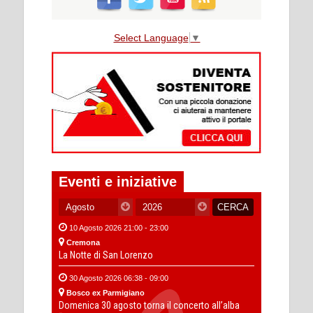
Select Language
▼
Eventi e iniziative
10 Agosto 2026 21:00 - 23:00
Cremona
La Notte di San Lorenzo
30 Agosto 2026 06:38 - 09:00
Bosco ex Parmigiano
Domenica 30 agosto torna il concerto all’alba