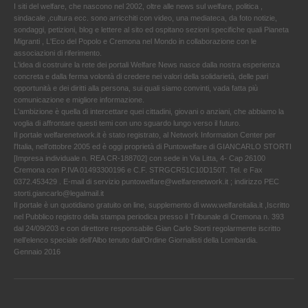
I siti del welfare, che nascono nel 2002, oltre alle news sul welfare, politica ,
sindacale ,cultura ecc. sono arricchiti con video, una mediateca, da foto notizie,
sondaggi, petizioni, blog e lettere al sito ed ospitano sezioni specifiche quali Pianeta
Migranti , L'Eco del Popolo e Cremona nel Mondo in collaborazione con le
associazioni di riferimento.
L'idea di costruire la rete dei portali Welfare News nasce dalla nostra esperienza
concreta e dalla ferma volontà di credere nei valori della solidarietà, delle pari
opportunità e dei diritti alla persona, sui quali siamo convinti, vada fatta più
comunicazione e migliore informazione.
L'ambizione è quella di intercettare quei cittadini, giovani o anziani, che abbiamo la
voglia di affrontare questi temi con uno sguardo lungo verso il futuro.
Il portale welfarenetwork.it è stato registrato, al Network Information Center per
l'Italia, nell’ottobre 2005 ed è oggi proprietà di Puntowelfare di GIANCARLO STORTI
[Impresa individuale n. REA CR-188702] con sede in Via Litta, 4- Cap 26100
Cremona con P.IVA 01493300196 e C.F. STRGCR51C10D150T. Tel. e Fax
0372.453429 . E-mail di servizio puntowelfare@welfarenetwork.it ; indirizzo PEC
storti.giancarlo@legalmail.it
Il portale è un quotidiano gratuito on line, supplemento di www.welfareitalia.it ,Iscritto
nel Pubblico registro della stampa periodica presso il Tribunale di Cremona n. 393
dal 24/09/203 e con direttore responsabile Gian Carlo Storti regolarmente iscritto
nell’elenco speciale dell’Albo tenuto dall’Ordine Giornalisti della Lombardia.
Gennaio 2016