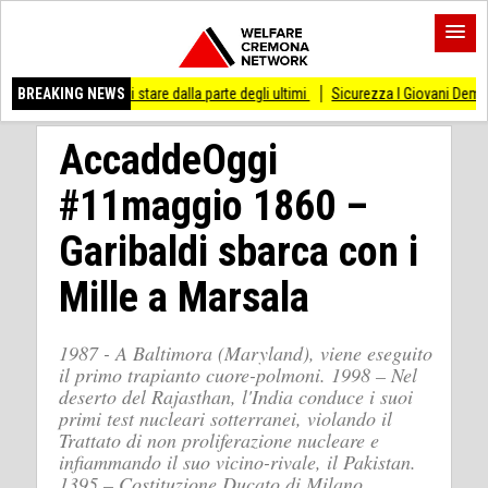
o di stare dalla parte degli ultimi
BREAKING NEWS
Sicurezza I Giovani Democratici ribattono ai 
AccaddeOggi
#11maggio 1860 –
Garibaldi sbarca con i
Mille a Marsala
1987 - A Baltimora (Maryland), viene eseguito
il primo trapianto cuore-polmoni. 1998 – Nel
deserto del Rajasthan, l'India conduce i suoi
primi test nucleari sotterranei, violando il
Trattato di non proliferazione nucleare e
infiammando il suo vicino-rivale, il Pakistan.
1395 – Costituzione Ducato di Milano.