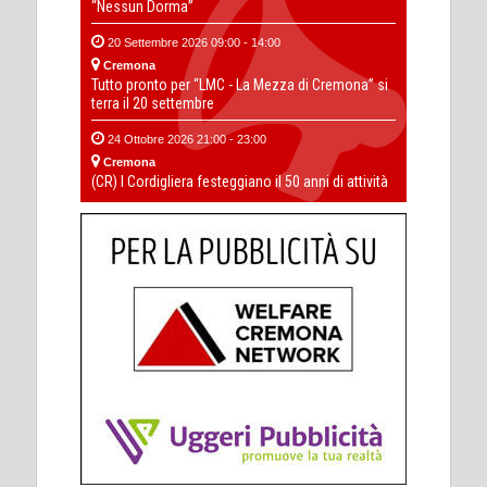
“Nessun Dorma”
20 Settembre 2026 09:00 - 14:00
Cremona
Tutto pronto per “LMC - La Mezza di Cremona” si
terra il 20 settembre
24 Ottobre 2026 21:00 - 23:00
Cremona
(CR) I Cordigliera festeggiano il 50 anni di attività