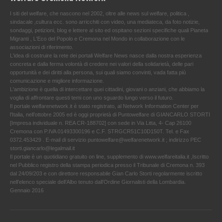
I siti del welfare, che nascono nel 2002, oltre alle news sul welfare, politica ,
sindacale ,cultura ecc. sono arricchiti con video, una mediateca, da foto notizie,
sondaggi, petizioni, blog e lettere al sito ed ospitano sezioni specifiche quali Pianeta
Migranti , L'Eco del Popolo e Cremona nel Mondo in collaborazione con le
associazioni di riferimento.
L'idea di costruire la rete dei portali Welfare News nasce dalla nostra esperienza
concreta e dalla ferma volontà di credere nei valori della solidarietà, delle pari
opportunità e dei diritti alla persona, sui quali siamo convinti, vada fatta più
comunicazione e migliore informazione.
L'ambizione è quella di intercettare quei cittadini, giovani o anziani, che abbiamo la
voglia di affrontare questi temi con uno sguardo lungo verso il futuro.
Il portale welfarenetwork.it è stato registrato, al Network Information Center per
l'Italia, nell’ottobre 2005 ed è oggi proprietà di Puntowelfare di GIANCARLO STORTI
[Impresa individuale n. REA CR-188702] con sede in Via Litta, 4- Cap 26100
Cremona con P.IVA 01493300196 e C.F. STRGCR51C10D150T. Tel. e Fax
0372.453429 . E-mail di servizio puntowelfare@welfarenetwork.it ; indirizzo PEC
storti.giancarlo@legalmail.it
Il portale è un quotidiano gratuito on line, supplemento di www.welfareitalia.it ,Iscritto
nel Pubblico registro della stampa periodica presso il Tribunale di Cremona n. 393
dal 24/09/203 e con direttore responsabile Gian Carlo Storti regolarmente iscritto
nell’elenco speciale dell’Albo tenuto dall’Ordine Giornalisti della Lombardia.
Gennaio 2016