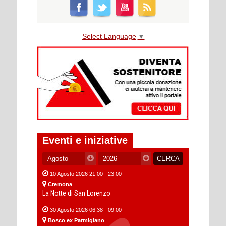
Select Language
▼
Eventi e iniziative
10 Agosto 2026 21:00 - 23:00
Cremona
La Notte di San Lorenzo
30 Agosto 2026 06:38 - 09:00
Bosco ex Parmigiano