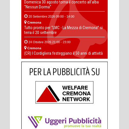
Domenica 30 agosto torna il concerto all’alba
“Nessun Dorma”
20 Settembre 2026 09:00 - 14:00
Cremona
Tutto pronto per “LMC - La Mezza di Cremona” si
terra il 20 settembre
24 Ottobre 2026 21:00 - 23:00
Cremona
(CR) I Cordigliera festeggiano il 50 anni di attività