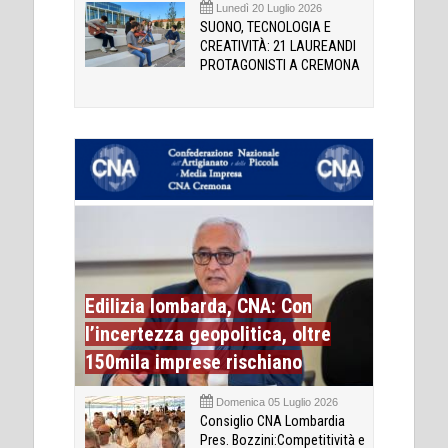
Lunedì 20 Luglio 2026
SUONO, TECNOLOGIA E
CREATIVITÀ: 21 LAUREANDI
PROTAGONISTI A CREMONA
Edilizia lombarda, CNA: Con
l’incertezza geopolitica, oltre
150mila imprese rischiano
Domenica 05 Luglio 2026
Consiglio CNA Lombardia
Pres. Bozzini:Competitività e