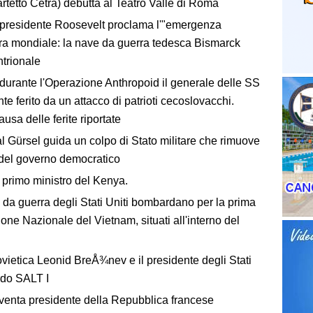
rtetto Cetra) debutta al Teatro Valle di Roma
 presidente Roosevelt proclama l'"emergenza
rra mondiale: la nave da guerra tedesca Bismarck
ntrionale
urante l'Operazione Anthropoid il generale delle SS
 ferito da un attacco di patrioti cecoslovacchi.
usa delle ferite riportate
l Gürsel guida un colpo di Stato militare che rimuove
o del governo democratico
 primo ministro del Kenya.
 da guerra degli Stati Uniti bombardano per la prima
zione Nazionale del Vietnam, situati all'interno del
ovietica Leonid BreÅ¾nev e il presidente degli Stati
rdo SALT I
iventa presidente della Repubblica francese