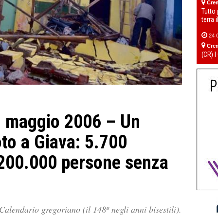
Cre
Tutto
terra 
24 
Cre
(CR) I
 maggio 2006 – Un
oto a Giava: 5.700
a 200.000 persone senza
Calendario gregoriano (il 148º negli anni bisestili).