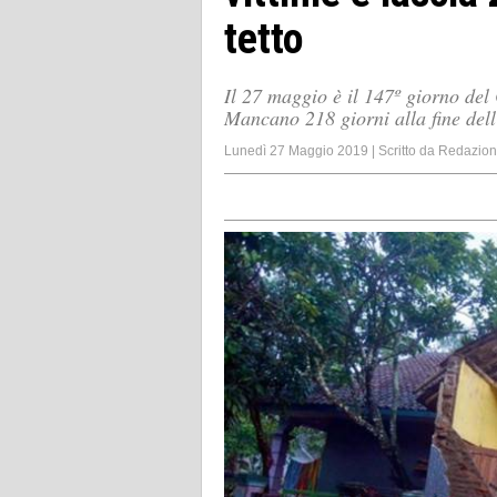
tetto
Il 27 maggio è il 147º giorno del 
Mancano 218 giorni alla fine dell
Lunedì 27 Maggio 2019
|
Scritto da
Redazio