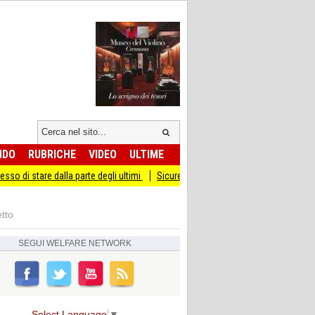
NDO
RUBRICHE
VIDEO
ULTIME
e dalla parte degli ultimi
Sicurezza I Giovani Democratici ribattono ai Giovani d
tto
SEGUI
WELFARE NETWORK
Select Language
▼