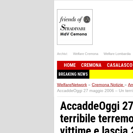
Archivi:
Welfare Cremona
Welfare Lombardia
HOME
CREMONA
CASALASCO
BREAKING NEWS
WelfareNetwork
»
Cremona Notizie
»
Am
AccaddeOggi 27 maggio 2006 – Un terribi
AccaddeOggi 27
terribile terrem
vittime e lasci