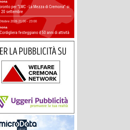
mona
 pronto per “LMC - La Mezza di Cremona” si
il 20 settembre
Ottobre 2026 21:00 - 23:00
mona
 Cordigliera festeggiano il 50 anni di attività