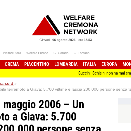
Giovedì,
06 agosto 2026
-
ore
18.53
Welfare Italia
Welfare Europa
G. Corada
C. Fontana
CREMA
PIACENTINO
LOMBARDIA
ITALIA
EUROPA
MO
Guccini, Schlein: non ha mai smesso di star
arcord
»
le terremoto a Giava: 5.700 vittime e lascia 200.000 persone senza te
 maggio 2006 – Un
oto a Giava: 5.700
a 200.000 persone senza