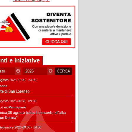
nti e iniziative
Agosto 2026 21:00 - 23:00
mona
tte di San Lorenzo
Agosto 2026 06:38 - 09:00
co ex Parmigiano
ica 30 agosto torna il concerto all’alba
un Dorma”
Settembre 2026 09:00 - 14:00