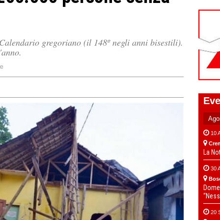
Calendario gregoriano (il 148º negli anni bisestili).
'anno.
ne
Eve
10 
Cre
La No
30 
Bos
Domen
“Ness
20 