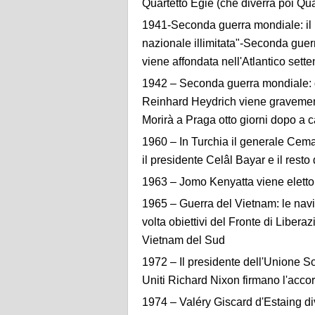
Quartetto Egie (che diverrà poi Qua
1941-Seconda guerra mondiale: il
nazionale illimitata"-Seconda gue
viene affondata nell'Atlantico sette
1942 – Seconda guerra mondiale: d
Reinhard Heydrich viene gravemente
Morirà a Praga otto giorni dopo a ca
1960 – In Turchia il generale Cema
il presidente Celâl Bayar e il rest
1963 – Jomo Kenyatta viene eletto
1965 – Guerra del Vietnam: le navi
volta obiettivi del Fronte di Libera
Vietnam del Sud
1972 – Il presidente dell'Unione S
Uniti Richard Nixon firmano l'acco
1974 – Valéry Giscard d'Estaing d