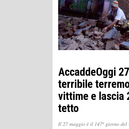
AccaddeOggi 27
terribile terrem
vittime e lasci
tetto
Il 27 maggio è il 147º giorno del 