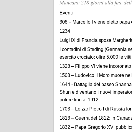
Mancano 218 giorni alla fine dell
Eventi
308 – Marcello I viene eletto papa
1234
Luigi IX di Francia sposa Margheri
I contadini di Steding (Germania se
esercito crociato: oltre 5.000 le vit
1328 – Filippo VI viene incoronato 
1508 – Ludovico il Moro muore nel 
1644 - Battaglia del passo Shanhai:
Shun e diventano i nuovi imperator
potere fino al 1912
1703 – Lo zar Pietro I di Russia fo
1813 – Guerra del 1812: in Canada,
1832 – Papa Gregorio XVI pubblica l