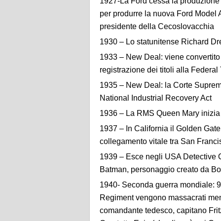
1927-La Ford cessa la produzione d
per produrre la nuova Ford Model 
presidente della Cecoslovacchia
1930 – Lo statunitense Richard Dre
1933 – New Deal: viene convertito i
registrazione dei titoli alla Feder
1935 – New Deal: la Corte Suprema d
National Industrial Recovery Act
1936 – La RMS Queen Mary inizia i
1937 – In California il Golden Gate
collegamento vitale tra San Franc
1939 – Esce negli USA Detective C
Batman, personaggio creato da Bob
1940- Seconda guerra mondiale: 97
Regiment vengono massacrati mentr
comandante tedesco, capitano Fritz 