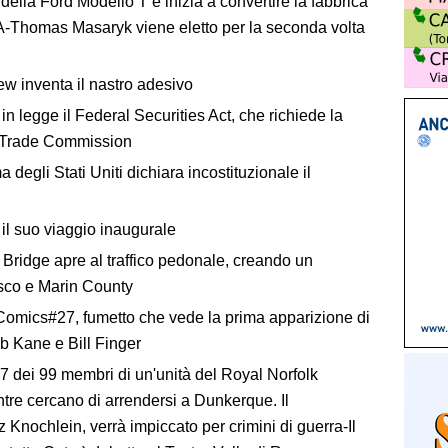
ella Ford Modello T e inizia a convertire la fabbrica
A-Thomas Masaryk viene eletto per la seconda volta
w inventa il nastro adesivo
n legge il Federal Securities Act, che richiede la
al Trade Commission
egli Stati Uniti dichiara incostituzionale il
l suo viaggio inaugurale
 Bridge apre al traffico pedonale, creando un
isco e Marin County
omics#27, fumetto che vede la prima apparizione di
 Kane e Bill Finger
 dei 99 membri di un'unità del Royal Norfolk
e cercano di arrendersi a Dunkerque. Il
Knochlein, verrà impiccato per crimini di guerra-Il