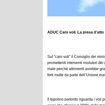
ADUC Caro voli. La presa d’atto
Sul “caro voli” il Consiglio dei mini
promettenti interventi risolutori dei
male perché altrimenti avrebbe g
forti multe da parte dell’Unione eu
Il topolino partorito riguarda i voli 