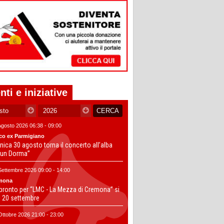
nti e iniziative
Agosto 2026 06:38 - 09:00
co ex Parmigiano
ica 30 agosto torna il concerto all’alba
un Dorma”
Settembre 2026 09:00 - 14:00
mona
 pronto per “LMC - La Mezza di Cremona” si
il 20 settembre
Ottobre 2026 21:00 - 23:00