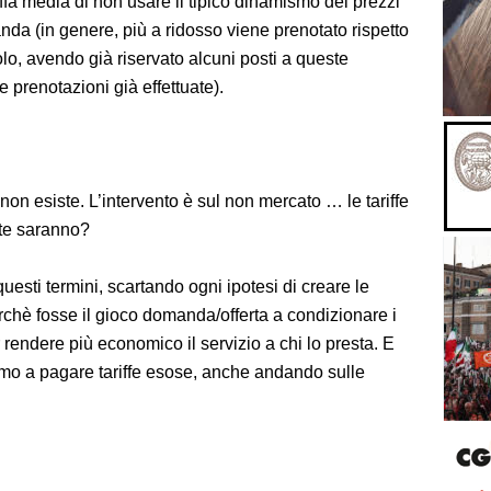
iffa media di non usare il tipico dinamismo dei prezzi
nda (in genere, più a ridosso viene prenotato rispetto
volo, avendo già riservato alcuni posti a queste
prenotazioni già effettuate).
non esiste. L’intervento è sul non mercato … le tariffe
nte saranno?
uesti termini, scartando ogni ipotesi di creare le
rchè fosse il gioco domanda/offerta a condizionare i
 rendere più economico il servizio a chi lo presta. E
remo a pagare tariffe esose, anche andando sulle