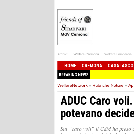
Archivi:
Welfare Cremona
Welfare Lombardia
HOME
CREMONA
CASALASCO
BREAKING NEWS
WelfareNetwork
»
Rubriche Notizie
»
Ap
ADUC Caro voli.
potevano decide
Sul “caro voli” il CdM ha preso a