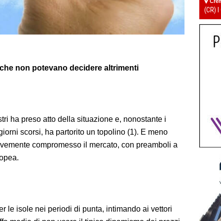
Cre
(CR) I
 che non potevano decidere altrimenti
stri ha preso atto della situazione e, nonostante i
 giorni scorsi, ha partorito un topolino (1). E meno
ravemente compromesso il mercato, con preamboli a
ropea.
per le isole nei periodi di punta, intimando ai vettori