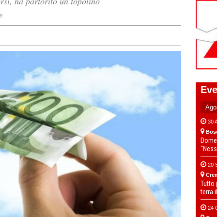
orsi, ha partorito un topolino
e
Eve
30 
Bos
Domen
“Ness
20 
Cre
Tutto
terra 
24 