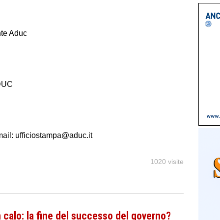
nte Aduc
DUC
ail: ufficiostampa@aduc.it
1020 visite
 calo: la fine del successo del governo?