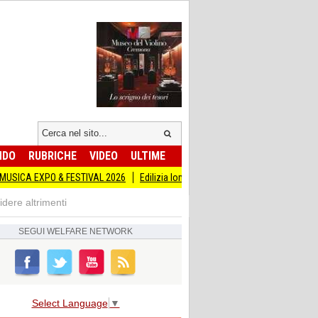
NDO
RUBRICHE
VIDEO
ULTIME
O & FESTIVAL 2026
Edilizia lombarda, CNA: Con l’incertezza geopolitica, o
dere altrimenti
SEGUI
WELFARE NETWORK
Select Language
▼