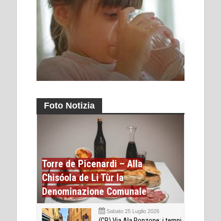
Foto Notizia
Torre de Picenardi – Alla
Chisóola de Li Tùr la
Denominazione Comunale
Sabato 25 Luglio 2026
(CR) Via Ala Ponzone: i tempi