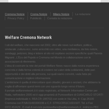
Cremona Notizie
Crema Notizie
Milano Notizie
La redazione
Privacy Policy
Pubblicità
Contatta la redazione
Welfare Cremona Network
I siti del welfare, che nascono nel 2002, oltre alle news sul welfare, politica ,
sindacale ,cultura ecc. sono arricchiti con video, una mediateca, da foto notizie,
sondaggi, petizioni, blog e lettere al sito ed ospitano sezioni specifiche quali Pianeta
Migranti , L'Eco del Popolo e Cremona nel Mondo in collaborazione con le
associazioni di riferimento.
L'idea di costruire la rete dei portali Welfare News nasce dalla nostra esperienza
concreta e dalla ferma volontà di credere nei valori della solidarietà, delle pari
opportunità e dei diritti alla persona, sui quali siamo convinti, vada fatta più
comunicazione e migliore informazione.
L'ambizione è quella di intercettare quei cittadini, giovani o anziani, che abbiamo la
voglia di affrontare questi temi con uno sguardo lungo verso il futuro.
Il portale welfarenetwork.it è stato registrato, al Network Information Center per
l'Italia, nell’ottobre 2005 ed è oggi proprietà di Puntowelfare di GIANCARLO STORTI
[Impresa individuale n. REA CR-188702] con sede in Via Litta, 4- Cap 26100
Cremona con P.IVA 01493300196 e C.F. STRGCR51C10D150T. Tel. e Fax
0372.453429 . E-mail di servizio puntowelfare@welfarenetwork.it ; indirizzo PEC