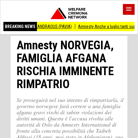
ENZO ANDRAOUS (PAVIA)
BREAKING NEWS
Amnesty Anche a luglio tanti successi ed ingiustiz
Amnesty NORVEGIA,
FAMIGLIA AFGANA
RISCHIA IMMINENTE
RIMPATRIO
Se proseguirà nel suo intento di rimpatriarla, il
governo norvegese farà correre a una famiglia
afgana gravi rischi di subire violazioni dei
diritti umani. Questa è l'accusa rivolta alle
autorità di Oslo da Amnesty International di
fronte alla concreta possibilità che Taibeh
Abbasi (18 anni, mai stata in Afghanistan), sua