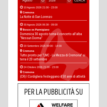
10 Agosto 2026 21:00 - 23:00
Cremona
La Notte di San Lorenzo
30 Agosto 2026 06:38 - 09:00
Bosco ex Parmigiano
Domenica 30 agosto torna il concerto all’alba
“Nessun Dorma”
20 Settembre 2026 09:00 - 14:00
Cremona
Tutto pronto per “LMC - La Mezza di Cremona” si
terra il 20 settembre
24 Ottobre 2026 21:00 - 23:00
Cremona
(CR) I Cordigliera festeggiano il 50 anni di attività