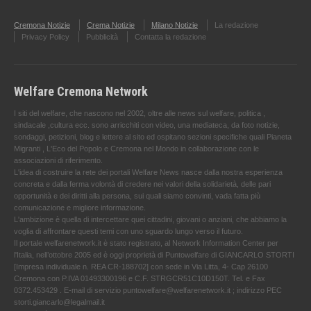
Cremona Notizie
Crema Notizie
Milano Notizie
La redazione
Privacy Policy
Pubblicità
Contatta la redazione
Welfare Cremona Network
I siti del welfare, che nascono nel 2002, oltre alle news sul welfare, politica ,
sindacale ,cultura ecc. sono arricchiti con video, una mediateca, da foto notizie,
sondaggi, petizioni, blog e lettere al sito ed ospitano sezioni specifiche quali Pianeta
Migranti , L'Eco del Popolo e Cremona nel Mondo in collaborazione con le
associazioni di riferimento.
L'idea di costruire la rete dei portali Welfare News nasce dalla nostra esperienza
concreta e dalla ferma volontà di credere nei valori della solidarietà, delle pari
opportunità e dei diritti alla persona, sui quali siamo convinti, vada fatta più
comunicazione e migliore informazione.
L'ambizione è quella di intercettare quei cittadini, giovani o anziani, che abbiamo la
voglia di affrontare questi temi con uno sguardo lungo verso il futuro.
Il portale welfarenetwork.it è stato registrato, al Network Information Center per
l'Italia, nell’ottobre 2005 ed è oggi proprietà di Puntowelfare di GIANCARLO STORTI
[Impresa individuale n. REA CR-188702] con sede in Via Litta, 4- Cap 26100
Cremona con P.IVA 01493300196 e C.F. STRGCR51C10D150T. Tel. e Fax
0372.453429 . E-mail di servizio puntowelfare@welfarenetwork.it ; indirizzo PEC
storti.giancarlo@legalmail.it