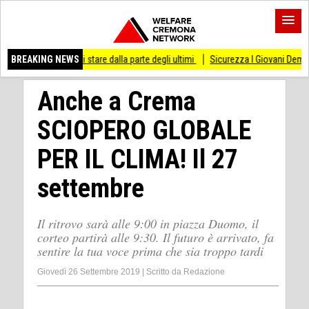
sso di stare dalla parte degli ultimi
BREAKING NEWS
Sicurezza I Giovani Democratici ribattono 
Anche a Crema
SCIOPERO GLOBALE
PER IL CLIMA! Il 27
settembre
Il ritrovo sarà alle 9:00 in piazza Duomo, il
corteo partirà alle 9:30. Il futuro è arrivato, fa
sentire la tua voce prima che sia troppo tardi
Giovedì 26 Settembre 2019
|
Scritto da
Redazione