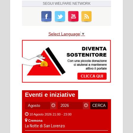
SEGUI
WELFARE NETWORK
Select Language
▼
Eventi e iniziative
10 Agosto 2026 21:00 - 23:00
Cremona
La Notte di San Lorenzo