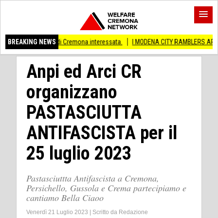
di Cremona interessata.
BREAKING NEWS
I MODENA CITY RAMBLERS ARRIVANO A CREMA!
Anpi ed Arci CR
organizzano
PASTASCIUTTA
ANTIFASCISTA per il
25 luglio 2023
Pastasciuttta Antifascista a Cremona,
Persichello, Gussola e Crema partecipiamo e
cantiamo Bella Ciaoo
Venerdì 21 Luglio 2023
|
Scritto da
Redazione