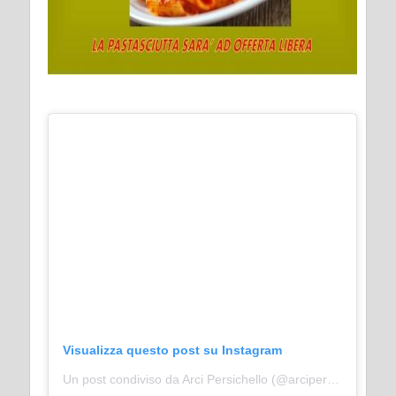
Visualizza questo post su Instagram
Un post condiviso da Arci Persichello (@arcipersichello)