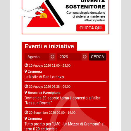
Eventi e iniziative
10 Agosto 2026 21:00 - 23:00
Cremona
La Notte di San Lorenzo
30 Agosto 2026 06:38 - 09:00
Bosco ex Parmigiano
Domenica 30 agosto torna il concerto all’alba
“Nessun Dorma”
20 Settembre 2026 09:00 - 14:00
Cremona
Tutto pronto per “LMC - La Mezza di Cremona” si
terra il 20 settembre