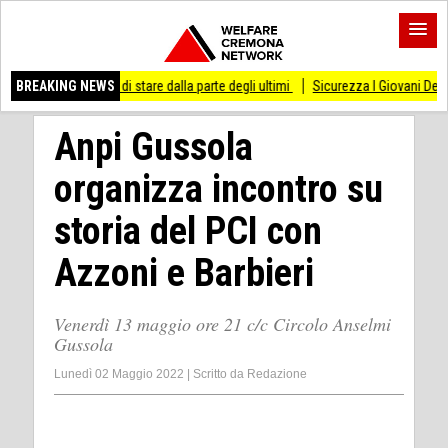
so di stare dalla parte degli ultimi
BREAKING NEWS
Sicurezza I Giovani Democratici ribattono a
Anpi Gussola
organizza incontro su
storia del PCI con
Azzoni e Barbieri
Venerdì 13 maggio ore 21 c/c Circolo Anselmi
Gussola
Lunedì 02 Maggio 2022
|
Scritto da
Redazione