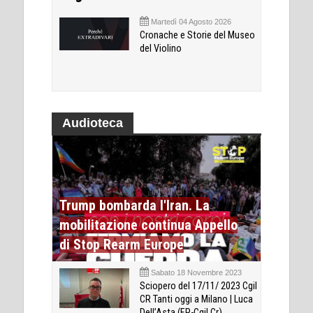
Martedì 04 Agosto 2026
Cronache e Storie del Museo
del Violino
Audioteca
Trump bombarda l'Iran. La
mobilitazione continua Appello
di Stop Rearm Europe
Sabato 18 Novembre 2023
Sciopero del 17/11/ 2023 Cgil
CR Tanti oggi a Milano | Luca
Dell’Asta (FP-Cgil Cr)