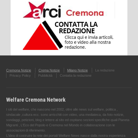
Cremona Notizie
Crema Notizie
Milano Notizie
La redazione
Privacy Policy
Pubblicità
Contatta la redazione
Welfare Cremona Network
I siti del welfare, che nascono nel 2002, oltre alle news sul welfare, politica ,
sindacale ,cultura ecc. sono arricchiti con video, una mediateca, da foto notizie,
sondaggi, petizioni, blog e lettere al sito ed ospitano sezioni specifiche quali Pianeta
Migranti , L'Eco del Popolo e Cremona nel Mondo in collaborazione con le
associazioni di riferimento.
L'idea di costruire la rete dei portali Welfare News nasce dalla nostra esperienza