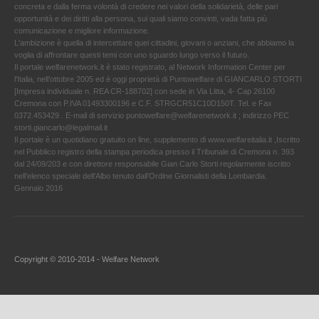
concreta e dalla ferma volontà di credere nei valori della solidarietà, delle pari
opportunità e dei diritti alla persona, sui quali siamo convinti, vada fatta più
comunicazione e migliore informazione.
L'ambizione è quella di intercettare quei cittadini, giovani o anziani, che abbiamo la
voglia di affrontare questi temi con uno sguardo lungo verso il futuro.
Il portale welfarenetwork.it è stato registrato, al Network Information Center per
l'Italia, nell’ottobre 2005 ed è oggi proprietà di Puntowelfare di GIANCARLO STORTI
[Impresa individuale n. REA CR-188702] con sede in Via Litta, 4- Cap 26100
Cremona con P.IVA 01493300196 e C.F. STRGCR51C10D150T. Tel. e Fax
0372.453429 . E-mail di servizio puntowelfare@welfarenetwork.it ; indirizzo PEC
storti.giancarlo@legalmail.it
Il portale è un quotidiano gratuito on line, supplemento di www.welfareitalia.it ,Iscritto
nel Pubblico registro della stampa periodica presso il Tribunale di Cremona n. 393
dal 24/09/203 e con direttore responsabile Gian Carlo Storti regolarmente iscritto
nell’elenco speciale dell’Albo tenuto dall’Ordine Giornalisti della Lombardia.
Gennaio 2016
Copyright © 2010-2014 - Welfare Network