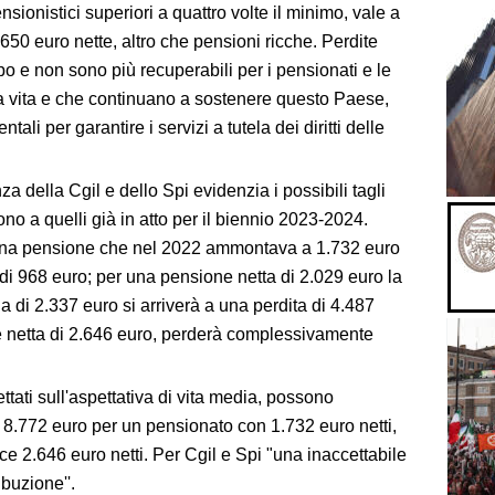
sionistici superiori a quattro volte il minimo, vale a
650 euro nette, altro che pensioni ricche. Perdite
 e non sono più recuperabili per i pensionati e le
 vita e che continuano a sostenere questo Paese,
li per garantire i servizi a tutela dei diritti delle
a della Cgil e dello Spi evidenzia i possibili tagli
ono a quelli già in atto per il biennio 2023-2024.
 una pensione che nel 2022 ammontava a 1.732 euro
di 968 euro; per una pensione netta di 2.029 euro la
a di 2.337 euro si arriverà a una perdita di 4.487
 netta di 2.646 euro, perderà complessivamente
ettati sull'aspettativa di vita media, possono
a 8.772 euro per un pensionato con 1.732 euro netti,
ce 2.646 euro netti. Per Cgil e Spi "una inaccettabile
ibuzione''.