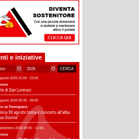
nti e iniziative
Agosto 2026 21:00 - 23:00
mona
tte di San Lorenzo
Agosto 2026 06:38 - 09:00
co ex Parmigiano
ica 30 agosto torna il concerto all’alba
un Dorma”
Settembre 2026 09:00 - 14:00
mona