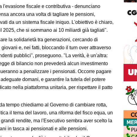
 l'evasione fiscale e contributiva - denunciano
nsa ancora una volta di tagliare le pensioni,
ati da un sistema fiscale iniquo. L'obiettivo è chiaro,
l 2025, che si sommano ai 10 miliardi già tagliati".
re la solidarietà tra generazioni, cercando di
 giovani e, nei fatti, bloccando il turn over attraverso
denti pubblici", proseguono. "La verità, è un'altra:
legge di bilancio non prevederà alcun investimento
inueranno a penalizzare i pensionati. Occorre pagare
 adeguate domani, e garantire la tutela del potere
cato nella piattaforma unitaria, per rispettare il patto
 "da tempo chiediamo al Governo di cambiare rotta,
ica il tema del lavoro, una riforma del fisco equa, un
lle grandi rendite, ma l'Esecutivo sembra aver scelto la
ni in tasca ai pensionati e alle pensioni.