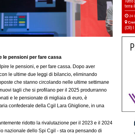
Tutto
terra 
24 
Cre
(CR) I
e le pensioni per fare cassa
pire le pensioni, e per fare cassa. Dopo aver
on le ultime due leggi di bilancio, eliminando
 proposte che stanno circolando nelle ultime settimane
uovi tagli che si profilano per il 2025 produrranno
ati e le pensionate di migliaia di euro, è
taria confederale della Cgil Lara Ghiglione, in una
temente ridotto la rivalutazione per il 2023 e il 2024
io nazionale dello Spi Cgil - sta ora pensando di