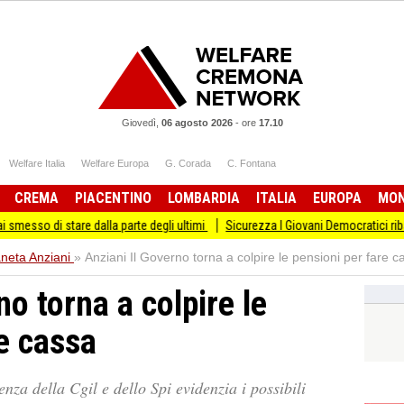
Giovedì,
06 agosto 2026
-
ore
17.10
Welfare Italia
Welfare Europa
G. Corada
C. Fontana
CREMA
PIACENTINO
LOMBARDIA
ITALIA
EUROPA
MO
 dalla parte degli ultimi
Sicurezza I Giovani Democratici ribattono ai Giovani di
aneta Anziani
»
Anziani Il Governo torna a colpire le pensioni per fare c
no torna a colpire le
e cassa
nza della Cgil e dello Spi evidenzia i possibili