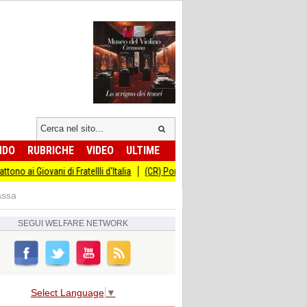
NDO
RUBRICHE
VIDEO
ULTIME
 Fratellli d'Italia
(CR) Ponte sul Morbasco: al via i lavori per la cantierizzaz
assa
SEGUI
WELFARE NETWORK
Select Language
▼