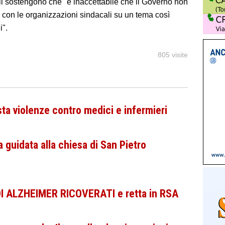
i sostengono che "è inaccettabile che il Governo non
 con le organizzazioni sindacali su un tema così
i".
805 visite
sta violenze contro medici e infermieri
a guidata alla chiesa di San Pietro
I ALZHEIMER RICOVERATI e retta in RSA