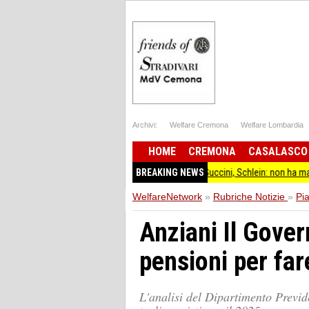
Archivi:
Welfare Cremona
Welfare Lombardia
HOME
CREMONA
CASALASCO
BREAKING NEWS
Guccini, Schlein: non ha mai smesso di stare
WelfareNetwork
»
Rubriche Notizie
»
Pi
Anziani Il Gover
pensioni per far
L'analisi del Dipartimento Previde