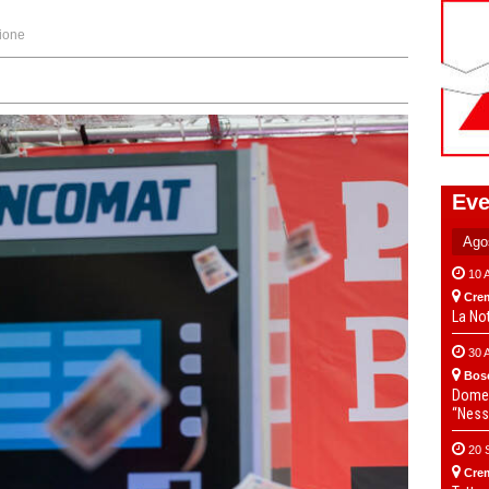
ione
Eve
10 
Cre
La No
30 
Bos
Domen
“Ness
20 
Cre