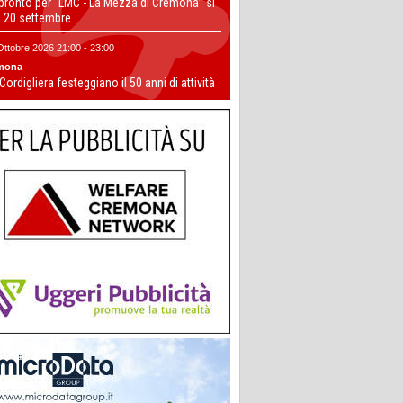
 pronto per “LMC - La Mezza di Cremona” si
il 20 settembre
Ottobre 2026 21:00 - 23:00
mona
 Cordigliera festeggiano il 50 anni di attività