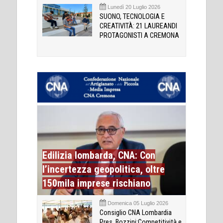
Lunedì 20 Luglio 2026
SUONO, TECNOLOGIA E
CREATIVITÀ: 21 LAUREANDI
PROTAGONISTI A CREMONA
Edilizia lombarda, CNA: Con
l’incertezza geopolitica, oltre
150mila imprese rischiano
Domenica 05 Luglio 2026
Consiglio CNA Lombardia
Pres. Bozzini:Competitività e