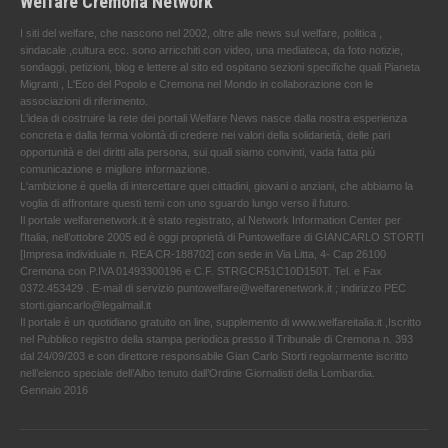
Welfare Cremona Network
I siti del welfare, che nascono nel 2002, oltre alle news sul welfare, politica ,
sindacale ,cultura ecc. sono arricchiti con video, una mediateca, da foto notizie,
sondaggi, petizioni, blog e lettere al sito ed ospitano sezioni specifiche quali Pianeta
Migranti , L'Eco del Popolo e Cremona nel Mondo in collaborazione con le
associazioni di riferimento.
L'idea di costruire la rete dei portali Welfare News nasce dalla nostra esperienza
concreta e dalla ferma volontà di credere nei valori della solidarietà, delle pari
opportunità e dei diritti alla persona, sui quali siamo convinti, vada fatta più
comunicazione e migliore informazione.
L'ambizione è quella di intercettare quei cittadini, giovani o anziani, che abbiamo la
voglia di affrontare questi temi con uno sguardo lungo verso il futuro.
Il portale welfarenetwork.it è stato registrato, al Network Information Center per
l'Italia, nell’ottobre 2005 ed è oggi proprietà di Puntowelfare di GIANCARLO STORTI
[Impresa individuale n. REA CR-188702] con sede in Via Litta, 4- Cap 26100
Cremona con P.IVA 01493300196 e C.F. STRGCR51C10D150T. Tel. e Fax
0372.453429 . E-mail di servizio puntowelfare@welfarenetwork.it ; indirizzo PEC
storti.giancarlo@legalmail.it
Il portale è un quotidiano gratuito on line, supplemento di www.welfareitalia.it ,Iscritto
nel Pubblico registro della stampa periodica presso il Tribunale di Cremona n. 393
dal 24/09/203 e con direttore responsabile Gian Carlo Storti regolarmente iscritto
nell’elenco speciale dell’Albo tenuto dall’Ordine Giornalisti della Lombardia.
Gennaio 2016