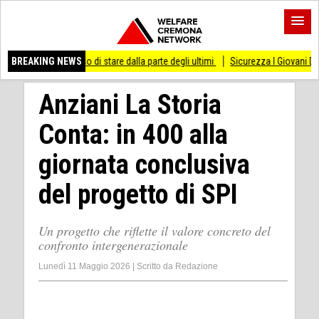
messo di stare dalla parte degli ultimi
BREAKING NEWS
Sicurezza I Giovani Democratici ribatton
Anziani La Storia
Conta: in 400 alla
giornata conclusiva
del progetto di SPI
Un progetto che riflette il valore concreto del
confronto intergenerazionale
Lunedì 11 Maggio 2026
|
Scritto da
Redazione