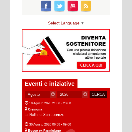
Select Language
▼
Eventi e iniziative
10 Agosto 2026 21:00 - 23:00
Cremona
La Notte di San Lorenzo
30 Agosto 2026 06:38 - 09:00
Bosco ex Parmigiano