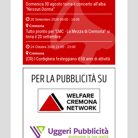
Domenica 30 agosto torna il concerto all’alba
“Nessun Dorma”
20 Settembre 2026 09:00 - 14:00
Cremona
Tutto pronto per “LMC - La Mezza di Cremona” si
terra il 20 settembre
24 Ottobre 2026 21:00 - 23:00
Cremona
(CR) I Cordigliera festeggiano il 50 anni di attività