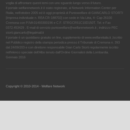
voglia di affrontare questi temi con uno sguardo lungo verso il futuro.
Il portale welfarenetwork.it è stato registrato, al Network Information Center per
l'Italia, nell’ottobre 2005 ed è oggi proprietà di Puntowelfare di GIANCARLO STORTI
[Impresa individuale n. REA CR-188702] con sede in Via Litta, 4- Cap 26100
Cremona con P.IVA 01493300196 e C.F. STRGCR51C10D150T. Tel. e Fax
0372.453429 . E-mail di servizio puntowelfare@welfarenetwork.it ; indirizzo PEC
storti.giancarlo@legalmail.it
Il portale è un quotidiano gratuito on line, supplemento di www.welfareitalia.it ,Iscritto
nel Pubblico registro della stampa periodica presso il Tribunale di Cremona n. 393
dal 24/09/203 e con direttore responsabile Gian Carlo Storti regolarmente iscritto
nell’elenco speciale dell’Albo tenuto dall’Ordine Giornalisti della Lombardia.
Gennaio 2016
Copyright © 2010-2014 - Welfare Network