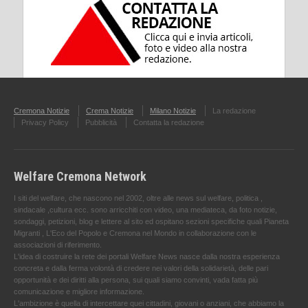
Cremona Notizie
Crema Notizie
Milano Notizie
La redazione
Privacy Policy
Pubblicità
Contatta la redazione
Welfare Cremona Network
I siti del welfare, che nascono nel 2002, oltre alle news sul welfare, politica ,
sindacale ,cultura ecc. sono arricchiti con video, una mediateca, da foto notizie,
sondaggi, petizioni, blog e lettere al sito ed ospitano sezioni specifiche quali Pianeta
Migranti , L'Eco del Popolo e Cremona nel Mondo in collaborazione con le
associazioni di riferimento.
L'idea di costruire la rete dei portali Welfare News nasce dalla nostra esperienza
concreta e dalla ferma volontà di credere nei valori della solidarietà, delle pari
opportunità e dei diritti alla persona, sui quali siamo convinti, vada fatta più
comunicazione e migliore informazione.
L'ambizione è quella di intercettare quei cittadini, giovani o anziani, che abbiamo la