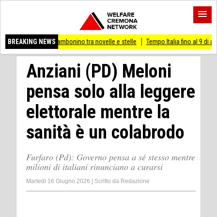
useo Cambonino tra novelle e stelle
BREAKING NEWS
Tempo Italia fino al 9 di agosto
(Mi) 
Anziani (PD) Meloni
pensa solo alla leggere
elettorale mentre la
sanità è un colabrodo
Furfaro (Pd): Governo pensa a sé stesso mentre
milioni di italiani rinunciano a curarsi
Martedì 16 Giugno 2026
|
Scritto da
Redazione